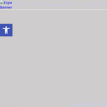
ΤΗΛ. 2510-228410
MAIL : INFO@TZOUGARIS.GR
ΟΙ ΠΑΡΑΓΓΕΛΊΕΣ
Ανοίξτε τη γραμμή εργαλείων
ΕΎΡΟΣ ΤΙΜΉΣ
Αρχική σελίδα
/
Sho