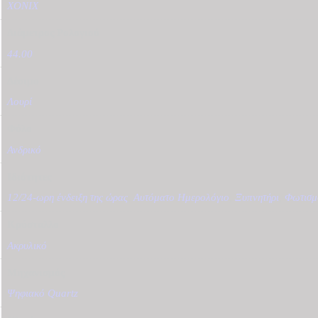
XONIX
Διάμετρος Ρολογιού
44.00
Δέσιμο
Λουρί
Φύλο
Ανδρικό
Ιδιότητες
12/24-ωρη ένδειξη της ώρας
,
Αυτόματο Ημερολόγιο
,
Ξυπνητήρι
,
Φωτισμ
Κρύσταλλο
Ακρυλικό
Μηχανισμός
Ψηφιακό Quartz