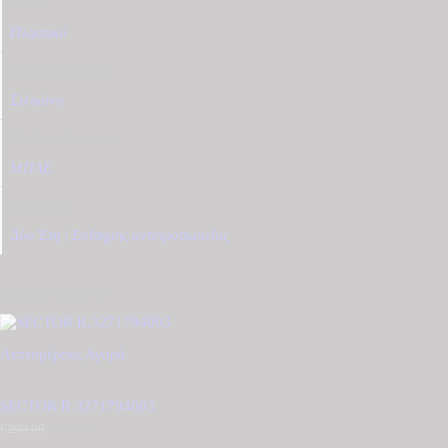
Υλικό
Πλαστικό
Υλικό Λουριού
Σιλικόνη
Χρώμα Λουριού
ΜΠΛΕ
Εγγύηση
Δύο Έτη | Επίσημης αντιπροσωπείας
Σχετικά προϊόντα
Λεπτομέρειες
Αγορά
SECTOR R.3271794003
€
290.00
Original
€
145.00
Η
price
τρέχουσα