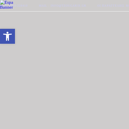
ΤΗΛ. 2510-228410
MAIL : INFO@TZOUGARIS.GR
ΟΙ ΠΑΡΑΓΓΕΛΊΕΣ 
Ανοίξτε τη γραμμή εργαλείων