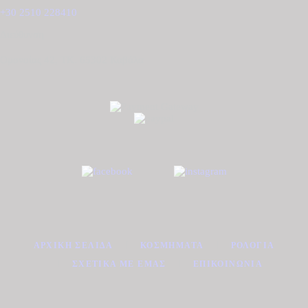
+30 2510 228410
Διεύθυνση
Ομονοίας 42, ΤΚ. 65302 Καβάλα
ΑΡΧΙΚΉ ΣΕΛΊΔΑ
ΚΟΣΜΉΜΑΤΑ
ΡΟΛΌΓΙΑ
ΣΧΕΤΙΚΆ ΜΕ ΕΜΆΣ
ΕΠΙΚΟΙΝΩΝΊΑ