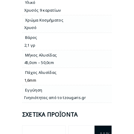
Υλικό
Χρυσός 9 καρατίων
Χρώμα Κοσμήματος
Χρυσό
Βάρος
2,1 γρ
Μήκος Αλυσίδας
45,0cm – 50,0cm
Πάχος Αλυσίδας
1,6mm
Εγγύηση
Γνησιότητας από το tzougaris.gr
ΣΧΕΤΙΚΆ ΠΡΟΪΌΝΤΑ