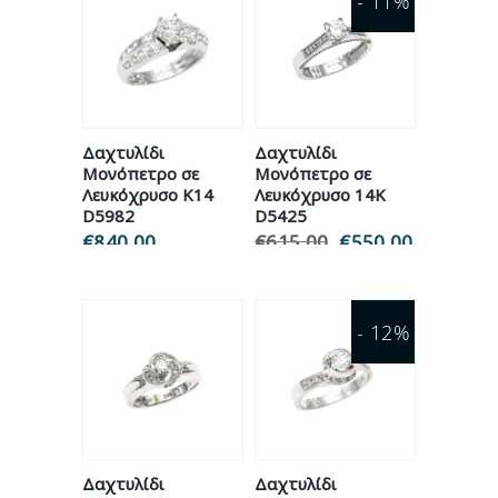
- 11%
Δαχτυλίδι
Δαχτυλίδι
Μονόπετρο σε
Μονόπετρο σε
Λευκόχρυσο Κ14
Λευκόχρυσο 14Κ
D5982
D5425
€
840.00
€
615.00
Original
€
550.00
Η
price
τρέχουσ
was:
τιμή
€615.00.
είναι:
€550.00.
- 12%
Δαχτυλίδι
Δαχτυλίδι