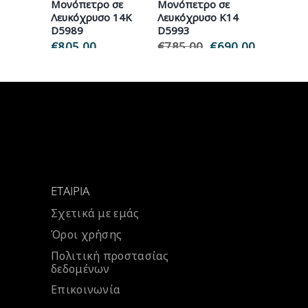
Μονόπετρο σε
Μονόπετρο σε
Λευκόχρυσο 14Κ
Λευκόχρυσο Κ14
D5989
D5993
€
805.00
€
785.00
Original
€
690.00
Η
price
τρέχουσ
was:
τιμή
€785.00.
είναι:
€690.00.
ΕΤΑΙΡΊΑ
Σχετικά με εμάς
Όροι χρήσης
Πολιτική προστασίας
δεδομένων
Επικοινωνία