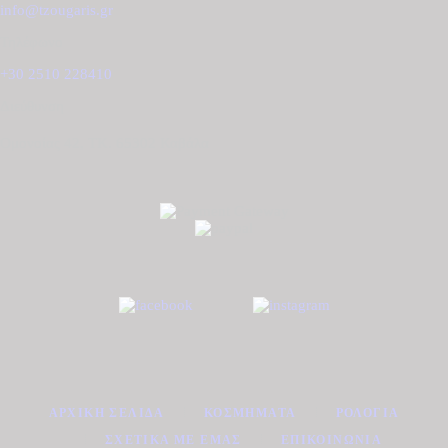
info@tzougaris.gr
Τηλέφωνο
+30 2510 228410
Διεύθυνση
Ομονοίας 42, ΤΚ. 65302 Καβάλα
ΑΡΧΙΚΉ ΣΕΛΊΔΑ
ΚΟΣΜΉΜΑΤΑ
ΡΟΛΌΓΙΑ
ΣΧΕΤΙΚΆ ΜΕ ΕΜΆΣ
ΕΠΙΚΟΙΝΩΝΊΑ