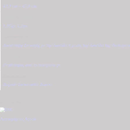
40,0 cm – 45,0 cm
Βάρος Αλυσίδας
1,05γρ
,
1,2γρ
Πληροφορίες
Δυνατότητα Επιλογής με την Αλυσίδα ή χωρίς την Αλυσίδα της Φωτογραφ
Εγγύηση
Γνησιότητας από το tzougaris.gr
Συσκευασία
Δωρεάν Συσκευασία Δώρου
Σχετικά προϊόντα
Λεπτομέρειες
Αγορά