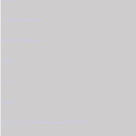
Φύλο
Γυναικείο
,
Κορίτσι
Υλικό
Χρυσός 14 καρατίων
Χρώμα Κοσμήματος
Χρυσό
Βάρος
2,0 γρ
Πέτρες
Ζιργκόν
Διαστάσεις
2,95cm X 1,55cm
,
Ύψος με χαλκά Χ Πλάτος
Μήκος Αλυσίδας