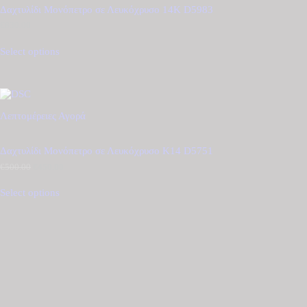
Δαχτυλίδι Μονόπετρο σε Λευκόχρυσο 14Κ D5983
€
830.00
Select options
Λεπτομέρειες
Αγορά
Δαχτυλίδι Μονόπετρο σε Λευκόχρυσο Κ14 D5751
€
500.00
Original
€
450.00
Η
price
τρέχουσα
was:
τιμή
Select options
€500.00.
είναι:
€450.00.