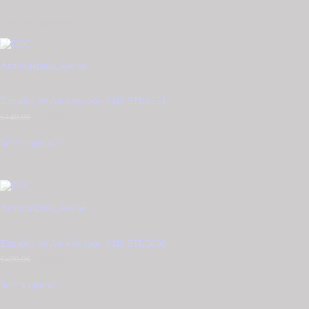
Σχετικά προϊόντα
Λεπτομέρειες
Αγορά
Σταυρός σε Λευκόχρυσο 14Κ STL6251
€
440.00
Original
€
375.00
Η
price
τρέχουσα
was:
τιμή
Select options
€440.00.
είναι:
€375.00.
Λεπτομέρειες
Αγορά
Σταυρός σε Λευκόχρυσο 14Κ STL5688
€
490.00
Original
€
415.00
Η
price
τρέχουσα
was:
τιμή
Select options
€490.00.
είναι:
€415.00.