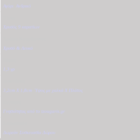
Αγόρι
,
Ανδρικό
Υλικό
Χρυσός 9 καρατίων
Χρώμα Κοσμήματος
Χρυσό & Λευκό
Βάρος
1,3 γρ
Διαστάσεις
3,2cm X 1,8cm
,
Ύψος με χαλκά Χ Πλάτος
Εγγύηση
Γνησιότητας από το tzougaris.gr
Συσκευασία
Δωρεάν Συσκευασία Δώρου