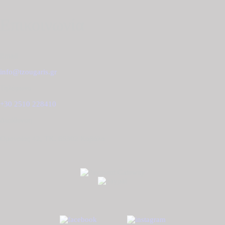
Επικοινωνία
Email
info@tzougaris.gr
Τηλέφωνο
+30 2510 228410
Διεύθυνση
Ομονοίας 42, ΤΚ. 65302 Καβάλα