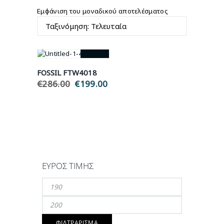
Εμφάνιση του μοναδικού αποτελέσματος
- 30%
FOSSIL FTW4018
€
286.00
€
199.00
Original
Η
price
τρέχουσα
was:
τιμή
€286.00.
είναι:
€199.00.
ΕΎΡΟΣ ΤΙΜΉΣ
Ελάχιστη
τιμή
Μέγιστη
τιμή
ΦΙΛΤΡΆΡΙΣΜΑ