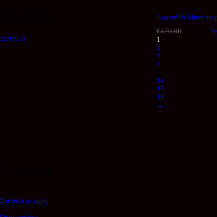
€575.00.
είν
ΠΕΤΡΑ
€5
Δαχτυλίδι Μονόπετ
€
470.00
Original
€
425.00
Η
Se
1
price
τρ
ΖΙΡΓΚΌΝ
(121)
2
was:
τι
3
€470.00.
είν
4
€4
…
14
15
16
→
Εταιρία
Σχετικά με εμάς