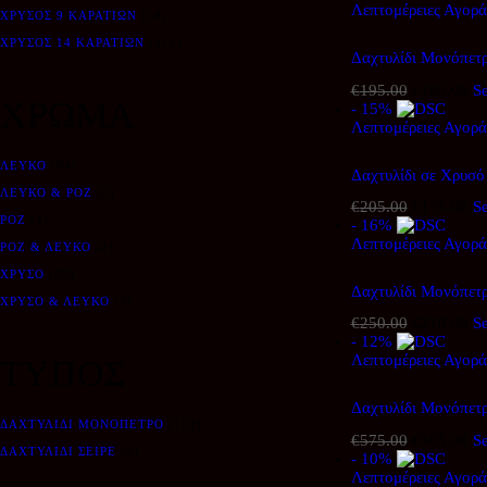
Λεπτομέρειες
was:
Αγορά
τι
ΧΡΥΣΌΣ 9 ΚΑΡΑΤΊΩΝ
(10)
€180.00.
είν
ΧΡΥΣΌΣ 14 ΚΑΡΑΤΊΩΝ
(114)
€1
Δαχτυλίδι Μονόπετ
€
195.00
Original
€
165.00
Η
Se
ΧΡΩΜΑ
- 15%
price
τρ
Λεπτομέρειες
was:
Αγορά
τι
€195.00.
είν
€1
ΛΕΥΚΌ
(84)
Δαχτυλίδι σε Χρυσ
ΛΕΥΚΌ & ΡΌΖ
(2)
€
205.00
Original
€
175.00
Η
Se
ΡΌΖ
(4)
- 16%
price
τρ
Λεπτομέρειες
was:
Αγορά
τι
ΡΟΖ & ΛΕΥΚΌ
(2)
€205.00.
είν
ΧΡΥΣΌ
(28)
€1
Δαχτυλίδι Μονόπετ
ΧΡΥΣΌ & ΛΕΥΚΌ
(4)
€
250.00
Original
€
210.00
Η
Se
- 12%
price
τρ
Λεπτομέρειες
was:
Αγορά
τι
ΤΥΠΟΣ
€250.00.
είν
€2
Δαχτυλίδι Μονόπετ
ΔΑΧΤΥΛΊΔΙ ΜΟΝΌΠΕΤΡΟ
(122)
€
575.00
Original
€
505.00
Η
Se
ΔΑΧΤΥΛΊΔΙ ΣΕΙΡΈ
(2)
- 10%
price
τρ
Λεπτομέρειες
was:
Αγορά
τι