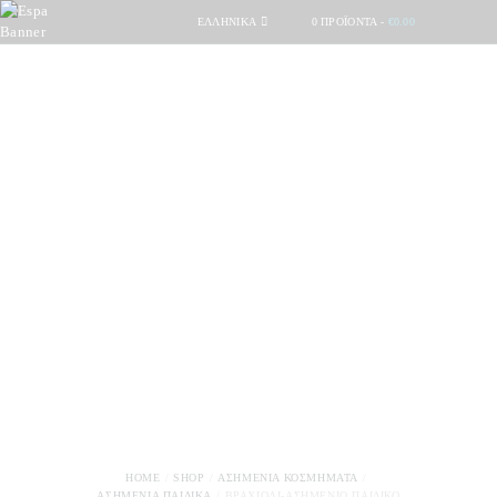
ΕΛΛΗΝΙΚΆ
0 ΠΡΟΪΌΝΤΑ
-
€0.00
HOME
SHOP
ΑΣΗΜΈΝΙΑ ΚΟΣΜΉΜΑΤΑ
ΑΣΗΜΈΝΙΑ ΠΑΙΔΙΚΆ
ΒΡΑΧΙΌΛΙ-ΑΣΗΜΈΝΙΟ ΠΑΙΔΙΚΌ