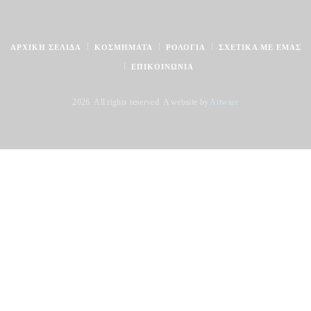
ΑΡΧΙΚΉ ΣΕΛΊΔΑ
ΚΟΣΜΉΜΑΤΑ
ΡΟΛΌΓΙΑ
ΣΧΕΤΙΚΆ ΜΕ ΕΜΆΣ
ΕΠΙΚΟΙΝΩΝΊΑ
2026. All rights reserved. A website by
Artware