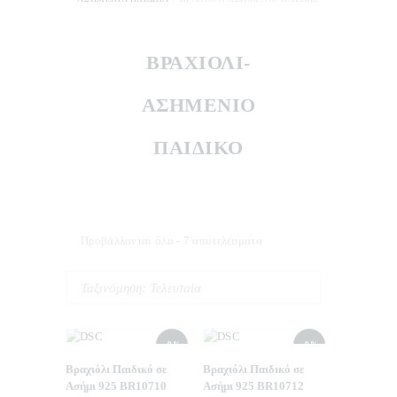
ΒΡΑΧΙΌΛΙ-
ΑΣΗΜΈΝΙΟ
ΠΑΙΔΙΚΌ
Προβάλλονται όλα - 7 αποτελέσματα
Sorted
by
latest
- 9%
- 9%
Βραχιόλι Παιδικό σε
Βραχιόλι Παιδικό σε
Ασήμι 925 BR10710
Ασήμι 925 BR10712