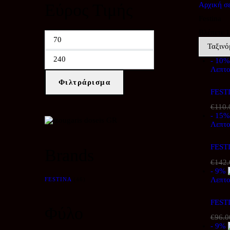
Εύρος Τιμής
Αρχική σ
Festina
Βλέπετε 
Ελάχιστη
Μέγιστη
τιμή
τιμή
- 10%
Λεπτο
Φιλτράρισμα
FEST
€
110.
- 15%
Λεπτο
FEST
Brands
€
142.
- 9%
Λεπτο
FESTINA
(46)
FEST
Φύλο
€
96.0
- 9%