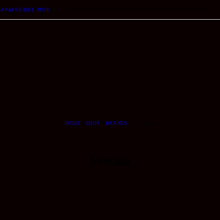
ΠΑΡΑΓΓΕΛΊΕΣ ΜΟΥ
ΔΩΡΕΆΝ ΜΕΤΑΦΟΡΙΚΆ ΜΕ ΑΓΟΡΈΣ ΠΆΝΩ ΑΠΟ €50
HOME
SHOP
BRANDS
FESTINA
Festina