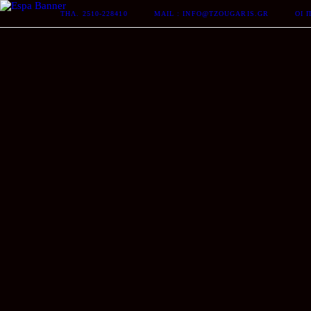
ΤΗΛ. 2510-228410
MAIL : INFO@TZOUGARIS.GR
ΟΙ 