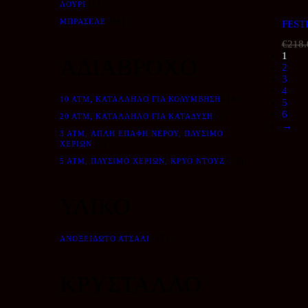
ΛΟΥΡΊ
(16)
ΜΠΡΑΣΕΛΈ
(30)
FEST
€
218.
1
ΑΔΙΑΒΡΟΧΟ
2
3
4
10 ATM, ΚΑΤΆΛΛΗΛΟ ΓΙΑ ΚΟΛΎΜΒΗΣΗ
(18)
5
6
20 ATM, ΚΑΤΆΛΛΗΛΟ ΓΙΑ ΚΑΤΆΔΥΣΗ
(3)
→
3 ATM, ΑΠΛΉ ΕΠΑΦΉ ΝΕΡΟΎ, ΠΛΎΣΙΜΟ
ΧΕΡΙΏΝ
(7)
5 ATM, ΠΛΎΣΙΜΟ ΧΕΡΙΏΝ, ΚΡΎΟ ΝΤΟΥΖ
(18)
ΥΛΙΚΟ
ΑΝΟΞΕΊΔΩΤΟ ΑΤΣΆΛΙ
(46)
ΚΡΥΣΤΑΛΛΟ