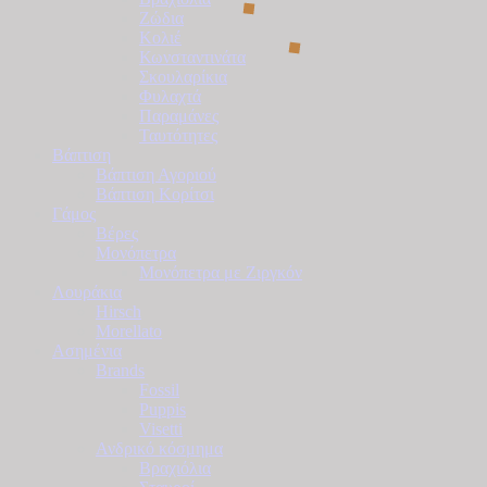
Ζώδια
Κολιέ
Κωνσταντινάτα
Σκουλαρίκια
Φυλαχτά
Παραμάνες
Ταυτότητες
Βάπτιση
Βάπτιση Αγοριού
Βάπτιση Κορίτσι
Γάμος
Βέρες
Μονόπετρα
Μονόπετρα με Ζιργκόν
Λουράκια
Hirsch
Morellato
Ασημένια
Brands
Fossil
Puppis
Visetti
Ανδρικό κόσμημα
Βραχιόλια