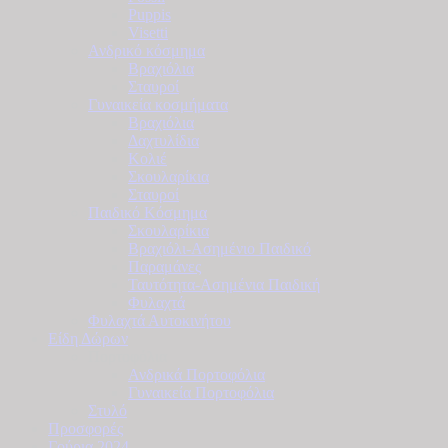
Puppis
Visetti
Ανδρικό κόσμημα
Βραχιόλια
Σταυροί
Γυναικεία κοσμήματα
Βραχιόλια
Δαχτυλίδια
Κολιέ
Σκουλαρίκια
Σταυροί
Παιδικό Κόσμημα
Σκουλαρίκια
Βραχιόλι-Ασημένιο Παιδικό
Παραμάνες
Ταυτότητα-Ασημένια Παιδική
Φυλαχτά
Φυλαχτά Αυτοκινήτου
Είδη Δώρων
Πορτοφόλια
Ανδρικά Πορτοφόλια
Γυναικεία Πορτοφόλια
Στυλό
Προσφορές
Γούρια 2024