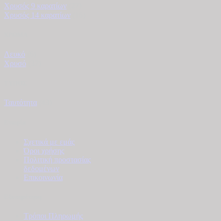
Χρυσός 9 καρατίων
(27)
Χρυσός 14 καρατίων
(16)
ΧΡΩΜΑ
Λευκό
(6)
Χρυσό
(37)
ΤΥΠΟΣ
Ταυτότητα
(43)
Εταιρία
Σχετικά με εμάς
Όροι χρήσης
Πολιτική προστασίας
δεδομένων
Επικοινωνία
Εξυπηρέτηση
Τρόποι Πληρωμής