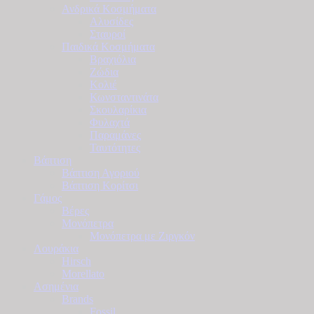
Ανδρικά Κοσμήματα
Αλυσίδες
Σταυροί
Παιδικά Κοσμήματα
Βραχιόλια
Ζώδια
Κολιέ
Κωνσταντινάτα
Σκουλαρίκια
Φυλαχτά
Παραμάνες
Ταυτότητες
Βάπτιση
Βάπτιση Αγοριού
Βάπτιση Κορίτσι
Γάμος
Βέρες
Μονόπετρα
Μονόπετρα με Ζιργκόν
Λουράκια
Hirsch
Morellato
Ασημένια
Brands
Fossil