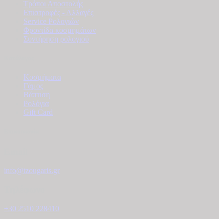
Τρόποι Αποστολής
Επιστροφές - Αλλαγές
Service Ρολογιών
Φροντίδα κοσμημάτων
Συντήρηση ρολογιού
Κατάλογος
Κοσμήματα
Γάμος
Βάπτιση
Ρολόγια
Gift Card
Επικοινωνία
Email
info@tzougaris.gr
Τηλέφωνο
+30 2510 228410