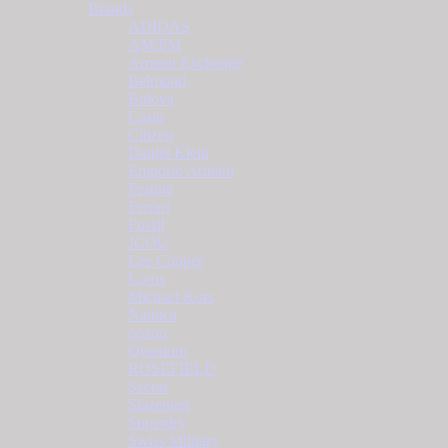
Brands
ADIDAS
AM:PM
Armani Exchange
Belmond
Bulova
Casio
Citizen
Daniel Klein
Emporio Armani
Festina
Ferrari
Fossil
JCOU
Lee Cooper
Lorus
Michael Kors
Nautica
oozoo
Quantum
ROSEFIELD
Sector
Slazenger
Superdry
Swiss Military