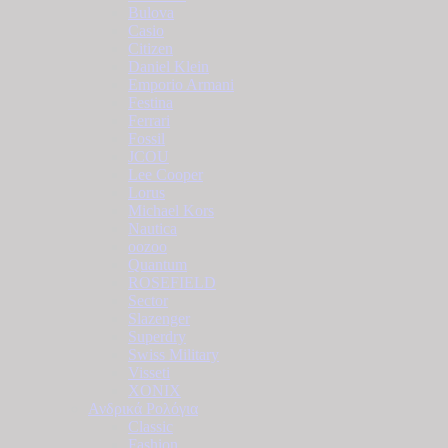
Bulova
Casio
Citizen
Daniel Klein
Emporio Armani
Festina
Ferrari
Fossil
JCOU
Lee Cooper
Lorus
Michael Kors
Nautica
oozoo
Quantum
ROSEFIELD
Sector
Slazenger
Superdry
Swiss Military
Visseti
XONIX
Ανδρικά Ρολόγια
Classic
Fashion