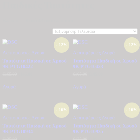
Παιδικές Ταυτότητες
Sorted
Βλέπετε 1–8 από 43 αποτελέσματα
by
latest
- 12%
- 12%
Λεπτομέρειες
Αγορά
Λεπτομέρειες
Αγορά
Ταυτότητα Παιδική σε Χρυσό
Ταυτότητα Παιδική σε Χρυσό
9Κ PTG10422
9Κ PTG10423
Original
Η
Original
Η
€
165.00
€
145.00
€
165.00
€
145.00
price
τρέχουσα
price
τρέχουσα
was:
τιμή
was:
τιμή
Αγορά
Αγορά
€165.00.
είναι:
€165.00.
είναι:
€145.00.
€145.00.
- 16%
- 16%
Λεπτομέρειες
Αγορά
Λεπτομέρειες
Αγορά
Ταυτότητα Παιδική σε Χρυσό
Ταυτότητα Παιδική σε Χρυσό
9Κ PTG10934
9Κ PTG10935
Original
Η
Original
Η
€
125.00
€
105.00
€
125.00
€
105.00