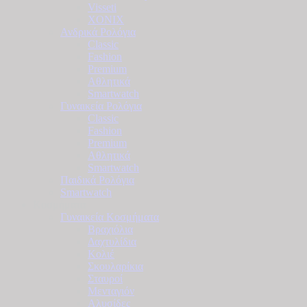
Visseti
XONIX
Ανδρικά Ρολόγια
Classic
Fashion
Premium
Αθλητικά
Smartwatch
Γυναικεία Ρολόγια
Classic
Fashion
Premium
Αθλητικά
Smartwatch
Παιδικά Ρολόγια
Smartwatch
Κοσμήματα
Γυναικεία Κοσμήματα
Βραχιόλια
Δαχτυλίδια
Κολιέ
Σκουλαρίκια
Σταυροί
Μενταγιόν
Αλυσίδες