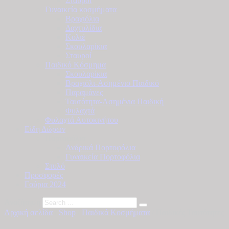
Σταυροί
Γυναικεία κοσμήματα
Βραχιόλια
Δαχτυλίδια
Κολιέ
Σκουλαρίκια
Σταυροί
Παιδικό Κόσμημα
Σκουλαρίκια
Βραχιόλι-Ασημένιο Παιδικό
Παραμάνες
Ταυτότητα-Ασημένια Παιδική
Φυλαχτά
Φυλαχτά Αυτοκινήτου
Είδη Δώρων
Πορτοφόλια
Ανδρικά Πορτοφόλια
Γυναικεία Πορτοφόλια
Στυλό
Προσφορές
Γούρια 2024
Αναζήτηση
Αρχική σελίδα
/
Shop
/
Παιδικά Κοσμήματα
/ Παιδικές Ταυτότητες