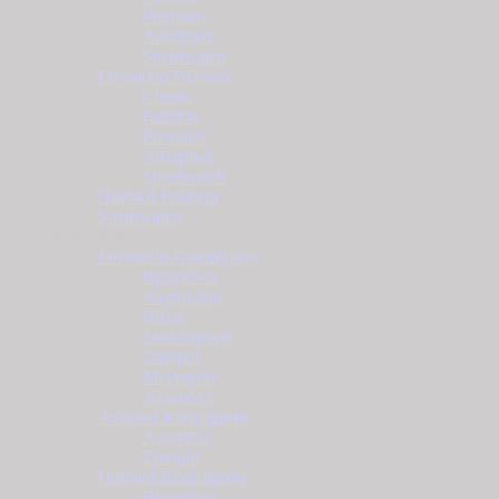
Premium
Αθλητικά
Smartwatch
Γυναικεία Ρολόγια
Classic
Fashion
Premium
Αθλητικά
Smartwatch
Παιδικά Ρολόγια
Smartwatch
Κοσμήματα
Γυναικεία Κοσμήματα
Βραχιόλια
Δαχτυλίδια
Κολιέ
Σκουλαρίκια
Σταυροί
Μενταγιόν
Αλυσίδες
Ανδρικά Κοσμήματα
Αλυσίδες
Σταυροί
Παιδικά Κοσμήματα
Βραχιόλια