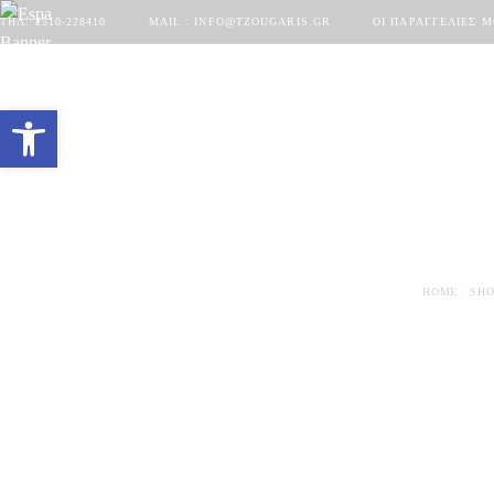
ΤΗΛ. 2510-228410
MAIL : INFO@TZOUGARIS.GR
ΟΙ ΠΑΡΑΓΓΕΛΊΕΣ 
Ανοίξτε τη γραμμή εργαλείων
HOME
SHO