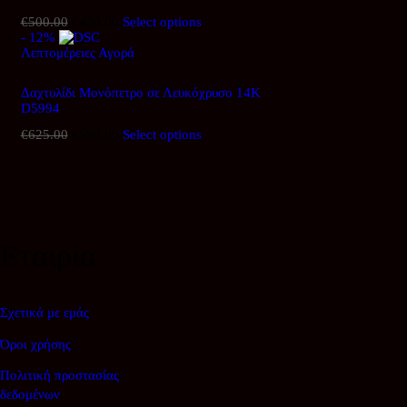
€
500.00
Original
€
450.00
Η
Select options
- 12%
price
τρέχουσα
Λεπτομέρειες
was:
Αγορά
τιμή
€500.00.
είναι:
€450.00.
Δαχτυλίδι Μονόπετρο σε Λευκόχρυσο 14Κ
D5994
€
625.00
Original
€
550.00
Η
Select options
price
τρέχουσα
was:
τιμή
€625.00.
είναι:
€550.00.
Εταιρία
Σχετικά με εμάς
Όροι χρήσης
Πολιτική προστασίας
δεδομένων