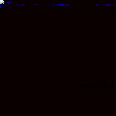
ΤΗΛ. 2510-228410
MAIL : INFO@TZOUGARIS.GR
ΟΙ ΠΑΡΑΓΓΕΛΊΕΣ 
Δαχτυλίδι 