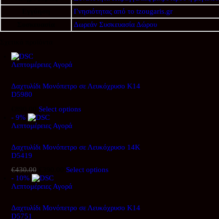
Εγγύηση
Γνησιότητας από το tzougaris.gr
Συσκευασία
Δωρεάν Συσκευασία Δώρου
Σχετικά προϊόντα
Λεπτομέρειες
Αγορά
Δαχτυλίδι Μονόπετρο σε Λευκόχρυσο Κ14
D5980
€
890.00
Select options
- 9%
Λεπτομέρειες
Αγορά
Δαχτυλίδι Μονόπετρο σε Λευκόχρυσο 14Κ
D5419
€
430.00
Original
€
390.00
Η
Select options
- 10%
price
τρέχουσα
Λεπτομέρειες
was:
Αγορά
τιμή
€430.00.
είναι:
€390.00.
Δαχτυλίδι Μονόπετρο σε Λευκόχρυσο Κ14
D5751