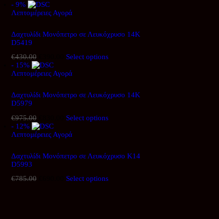
- 9%
price
τρέχουσα
Λεπτομέρειες
was:
Αγορά
τιμή
€535.00.
είναι:
€470.00.
Δαχτυλίδι Μονόπετρο σε Λευκόχρυσο 14Κ
D5419
€
430.00
Original
€
390.00
Η
Select options
- 15%
price
τρέχουσα
Λεπτομέρειες
was:
Αγορά
τιμή
€430.00.
είναι:
€390.00.
Δαχτυλίδι Μονόπετρο σε Λευκόχρυσο 14Κ
D5979
€
975.00
Original
€
830.00
Η
Select options
- 12%
price
τρέχουσα
Λεπτομέρειες
was:
Αγορά
τιμή
€975.00.
είναι:
€830.00.
Δαχτυλίδι Μονόπετρο σε Λευκόχρυσο Κ14
D5993
€
785.00
Original
€
690.00
Η
Select options
price
τρέχουσα
was:
τιμή
€785.00.
είναι:
€690.00.