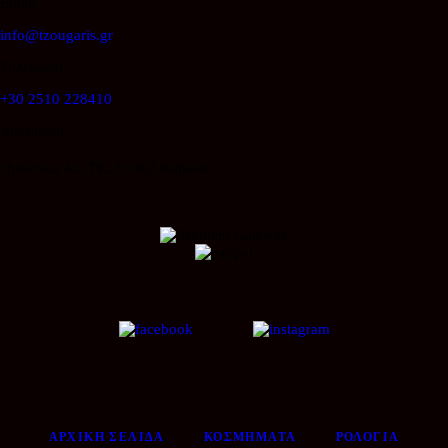
Email
info@tzougaris.gr
Τηλέφωνο
+30 2510 228410
Διεύθυνση
Ομονοίας 42, ΤΚ. 65302 Καβάλα
ΑΡΧΙΚΉ ΣΕΛΊΔΑ
ΚΟΣΜΉΜΑΤΑ
ΡΟΛΌΓΙΑ