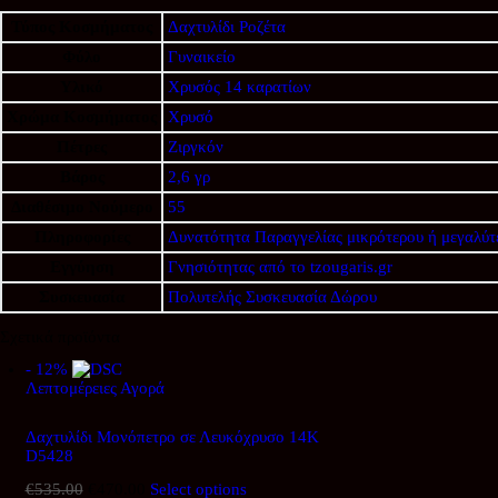
Τύπος Κοσμήματος
Δαχτυλίδι Ροζέτα
Φύλο
Γυναικείο
Υλικό
Χρυσός 14 καρατίων
Χρώμα Κοσμήματος
Χρυσό
Πέτρες
Ζιργκόν
Βάρος
2,6 γρ
Διαθέσιμο Νούμερο
55
Πληροφορίες
Δυνατότητα Παραγγελίας μικρότερου ή μεγαλύτε
Εγγύηση
Γνησιότητας από το tzougaris.gr
Συσκευασία
Πολυτελής Συσκευασία Δώρου
Σχετικά προϊόντα
- 12%
Λεπτομέρειες
Αγορά
Δαχτυλίδι Μονόπετρο σε Λευκόχρυσο 14Κ
D5428
€
535.00
Original
€
470.00
Η
Select options