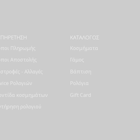
ΥΠΗΡΈΤΗΣΗ
ΚΑΤΆΛΟΓΟΣ
όποι Πληρωμής
Κοσμήματα
όποι Αποστολής
Γάμος
στροφές - Αλλαγές
Βάπτιση
vice Ρολογιών
Ρολόγια
οντίδα κοσμημάτων
Gift Card
ντήρηση ρολογιού