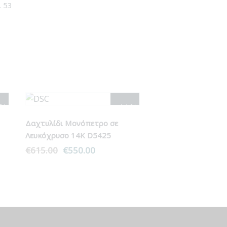
 53
2%
- 11%
Δαχτυλίδι Μονόπετρο σε
Λευκόχρυσο 14Κ D5425
€
615.00
Original
€
550.00
Η
α
price
τρέχουσα
was:
τιμή
€615.00.
είναι:
€550.00.