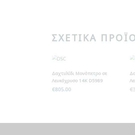
ΣΧΕΤΙΚΆ ΠΡΟΪ
Δαχτυλίδι Μονόπετρο σε
Δα
Λευκόχρυσο 14Κ D5989
Λε
€
805.00
€