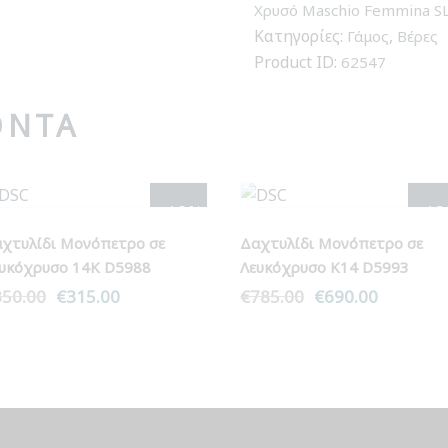
Femmina
Χρυσό Maschio Femmina SL
SL
Κατηγορίες:
,
Γάμος
Βέρες
53
Product ID:
62547
ποσότητα
ΌΝΤΑ
- 10%
- 1
χτυλίδι Μονόπετρο σε
Δαχτυλίδι Μονόπετρο σε
υκόχρυσο 14Κ D5988
Λευκόχρυσο Κ14 D5993
350.00
Original
€
315.00
Η
€
785.00
Original
€
690.00
Η
price
τρέχουσα
price
τρέχουσ
was:
τιμή
was:
τιμή
€350.00.
είναι:
€785.00.
είναι:
€315.00.
€690.00.