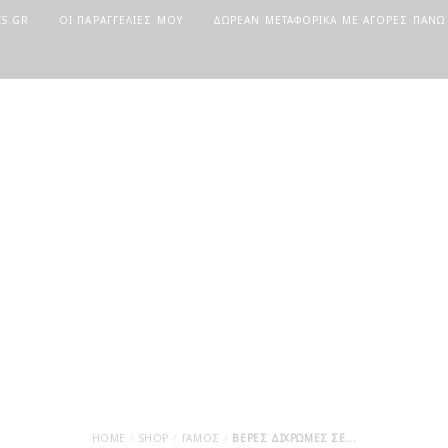
IS.GR
ΟΙ ΠΑΡΑΓΓΕΛΊΕΣ ΜΟΥ
ΔΩΡΕΆΝ ΜΕΤΑΦΟΡΙΚΆ ΜΕ ΑΓΟΡΈΣ ΠΆΝΩ
HOME
SHOP
ΓΆΜΟΣ
ΒΈΡΕΣ ΔΊΧΡΩΜΕΣ ΣΕ...