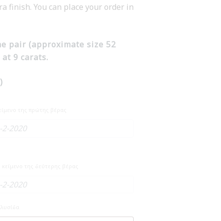
a finish. You can place your order in
he pair (approximate size 52
at 9 carats.
)
κείμενο της πρώτης βέρας
ο κείμενο της δεύτερης βέρας
Αλυσίδα