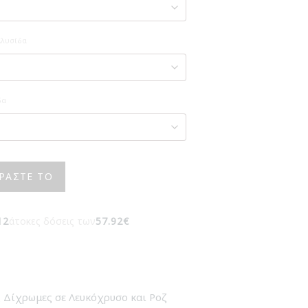
Αλυσίδα
δα
ΡΆΣΤΕ ΤΟ
12
άτοκες δόσεις των
57.92€
 Δίχρωμες σε Λευκόχρυσο και Ροζ