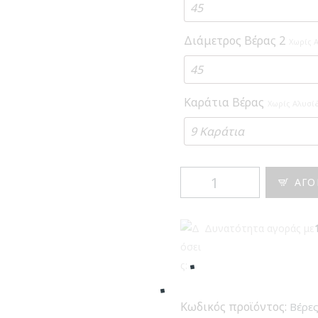
Διάμετρος Βέρας 2
Χωρίς 
Καράτια Βέρας
Χωρίς Αλυσί
Βέρες
ΑΓΟ
Δίχρωμες
σε
Δυνατότητα αγοράς με
Λευκόχρυσο
και
Ροζ
Χρυσό
Maschio
Κωδικός προϊόντος:
Βέρες