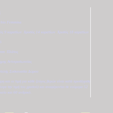
ς
chio Femmina
ός 9 καρατίων
,
Χρυσός 14 καρατίων
,
Χρυσός 18 καρατίων
ό
0mm
,
Πλάτος
ημης Αντιπροσωπείας
τελής Συσκευασία Δώρου
άρη και οι τιμή για κάθε ζεύγος βερών είναι κατά προσέγγιση
λογα την τιμή του χρυσού) και αναφέρονται σε νούμερα 52
ικείο και 60 ανδρικό.