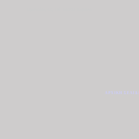
Ομονοίας 42, ΤΚ. 65302 Καβάλα
ΑΡΧΙΚΉ ΣΕΛΊΔ