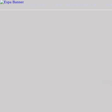
ΤΗΛ. 2510-228410
MAIL : INFO@TZOUGARIS.GR
ΟΙ 
Βέ