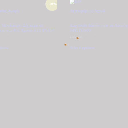
- 10%
ειες
Αγορά
Λεπτομέρειες
Αγορά
ι Μονόπετρο Δίχρωμο σε
Δαχτυλίδι Μονόπετρο σε Λευκό
υσο και Ροζ Χρυσό Κ14 D5157
14Κ D5988
riginal
465.00
Η
€
350.00
Original
€
315.00
Η
rice
τρέχουσα
price
τρέχουσα
as:
τιμή
was:
τιμή
tions
Select options
515.00.
είναι:
€350.00.
είναι:
€465.00.
€315.00.