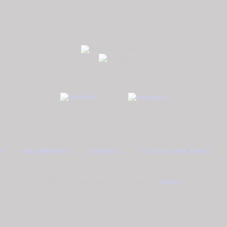
Α
ΚΟΣΜΉΜΑΤΑ
ΡΟΛΌΓΙΑ
ΣΧΕΤΙΚΆ ΜΕ ΕΜΆΣ
2026. All rights reserved. A website by
Artware