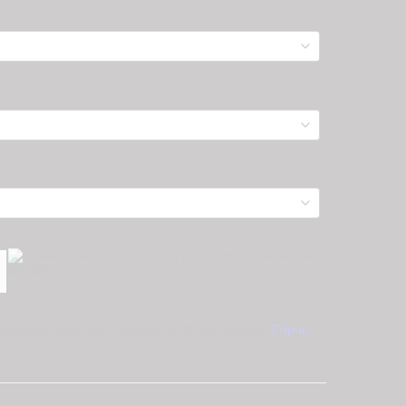
Δυνατότητα αγοράς με
12
άτοκες δόσεις των
62.08€
ευκόχρυσο Maschio Femmina SL 90
Κατηγορίες:
Γάμος
,