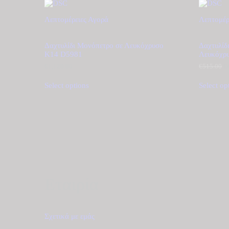
Λεπτομέρειες
Αγορά
Λεπτομέρ
Δαχτυλίδι Μονόπετρο σε Λευκόχρυσο
Δαχτυλίδ
Κ14 D5981
Λευκόχρ
€
1,120.00
€
515.00
O
€
p
w
Select options
Select op
€
Εταιρία
Σχετικά με εμάς