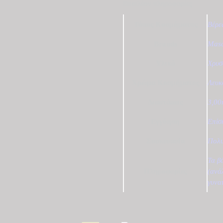
Επιπλέον πληροφορίες
Τύπος Κοσμήματος
Βέρε
Brands
Mas
Υλικό
Χρυσ
Χρώμα Κοσμήματος
Λευκ
Διαστάσεις
3,0
Εγγύηση
Επίσ
Συσκευασία
Πολυ
Τα β
Πληροφορίες
(ανά
γυνα