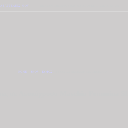
ΠΑΡΑΓΓΕΛΊΕΣ ΜΟΥ
ΔΩΡΕΆΝ ΜΕΤΑΦΟΡΙΚΆ ΜΕ ΑΓΟΡΈΣ ΠΆΝΩ ΑΠΟ €50
HOME
SHOP
ΓΆΜΟΣ
ΒΈΡΕΣ ΣΕ ΛΕΥΚΌΧΡΥΣΟ MASCHIO...
ρες σε Λευκόχρυσο Maschio Femmina SL