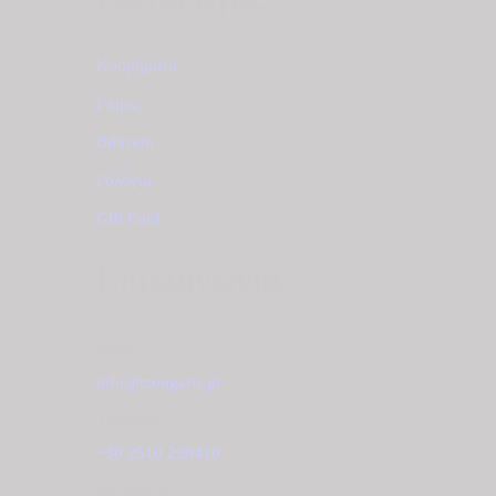
Κοσμήματα
Γάμος
Βάπτιση
Ρολόγια
Gift Card
Επικοινωνία
Email
info@tzougaris.gr
Τηλέφωνο
+30 2510 228410
Διεύθυνση