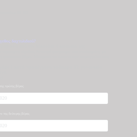
Femmina SL 90
γεθος δαχτυλιδιού?
αρραβώνα
από την
Maschio Femmina
της
 περίτεχνο σχέδιο, λουστρέ φινίρισμα και στολισμένη με
 η γυναικεία βέρα. Μπορείτε να κάνετε την παραγγελία σας
υγάρι ( κατά προσέγγιση νούμερο 52 γυναικείο
τια.
ς)
 της πρώτης βέρας
νο της δεύτερης βέρας