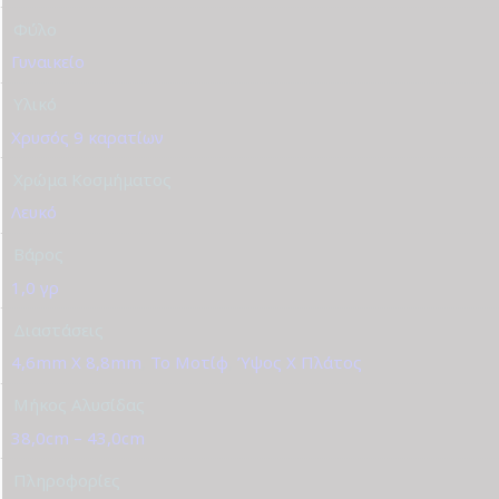
Φύλο
Γυναικείο
Υλικό
Χρυσός 9 καρατίων
Χρώμα Κοσμήματος
Λευκό
Βάρος
1,0 γρ
Διαστάσεις
4,6mm X 8,8mm
,
Το Μοτίφ
,
Ύψος Χ Πλάτος
Μήκος Αλυσίδας
38,0cm – 43,0cm
Πληροφορίες