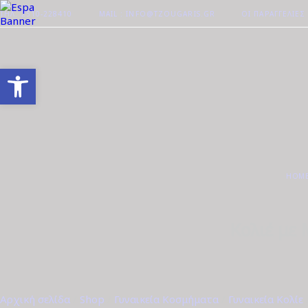
ΤΗΛ. 2510-228410
MAIL : INFO@TZOUGARIS.GR
ΟΙ ΠΑΡΑΓΓΕΛΊΕΣ
Ανοίξτε τη γραμμή εργαλείων
HOM
Κολιέ με
Αρχική σελίδα
/
Shop
/
Γυναικεία Κοσμήματα
/
Γυναικεία Κολίε