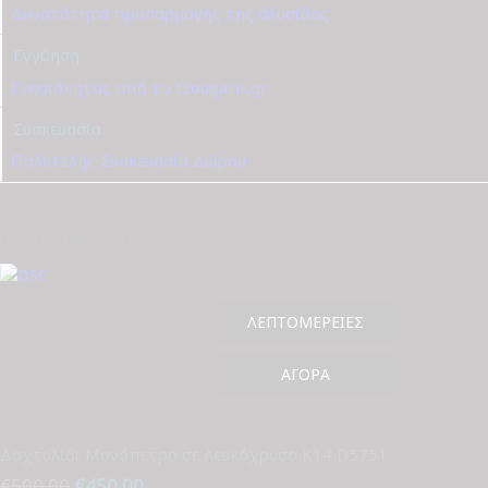
Δυνατότητα προσαρμογής της αλυσίδας
Εγγύηση
Γνησιότητας από το tzougaris.gr
Συσκευασία
Πολυτελής Συσκευασία Δώρου
Σχετικά προϊόντα
ΛΕΠΤΟΜΈΡΕΙΕΣ
ΑΓΟΡΆ
Δαχτυλίδι Μονόπετρο σε Λευκόχρυσο Κ14 D5751
€
500.00
Original
€
450.00
Η