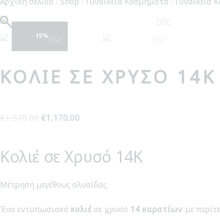
Αρχική σελίδα
/
Shop
/
Γυναικεία Κοσμήματα
/
Γυναικεία Κ
- 15%
ΚΟΛΙΈ ΣΕ ΧΡΥΣΌ 14Κ
€
1,370.00
Original
€
1,170.00
Η
price
τρέχουσα
was:
τιμή
Κολιέ σε Χρυσό 14Κ
€1,370.00.
είναι:
€1,170.00.
Μέτρηση μεγέθους αλυσίδας
Ένα εντυπωσιακό
κολιέ
σε χρυσό
14
καρατίων
με περίτ