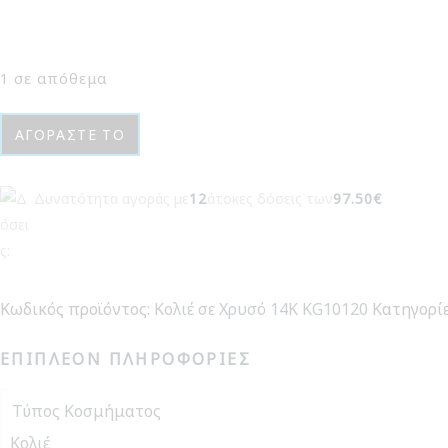
1 σε απόθεμα
Κολιέ
ΑΓΟΡΆΣΤΕ ΤΟ
σε
Χρυσό
Δυνατότητα αγοράς με
12
άτοκες δόσεις των
97.50€
14Κ
KG10120
ποσότητα
Κωδικός προϊόντος:
Κολιέ σε Χρυσό 14Κ KG10120
Κατηγορί
ΕΠΙΠΛΈΟΝ ΠΛΗΡΟΦΟΡΊΕΣ
Τύπος Κοσμήματος
Κολιέ