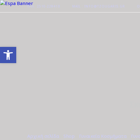
ΤΗΛ. 2510-228410
MAIL : INFO@TZOUGARIS.GR
Ο
Ανοίξτε τη γραμμή εργαλείων
Σκ
Αρχική σελίδα
/
Shop
/
Γυναικεία Κοσμήματα
/
Γυν