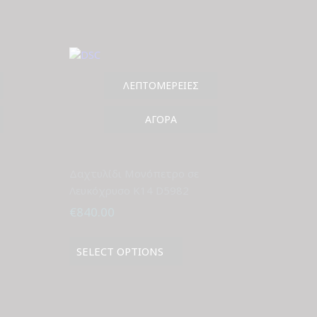
ΛΕΠΤΟΜΈΡΕΙΕΣ
ΑΓΟΡΆ
Δαχτυλίδι Μονόπετρο σε
Λευκόχρυσο Κ14 D5982
€
840.00
SELECT OPTIONS