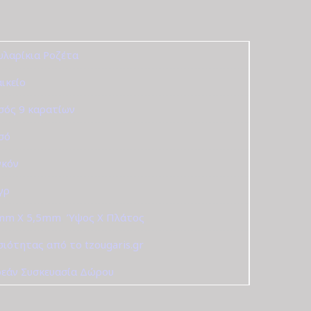
υλαρίκια Ροζέτα
αικείο
σός 9 καρατίων
σό
γκόν
 γρ
mm X 5,5mm
,
Ύψος Χ Πλάτος
σιότητας από το tzougaris.gr
εάν Συσκευασία Δώρου