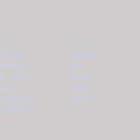
ΈΤΗΣΗ
ΚΑΤΆΛΟΓΟΣ
Πληρωμής
Κοσμήματα
Αποστολής
Γάμος
ές - Αλλαγές
Βάπτιση
Ρολογιών
Ρολόγια
α κοσμημάτων
Gift Card
ση ρολογιού