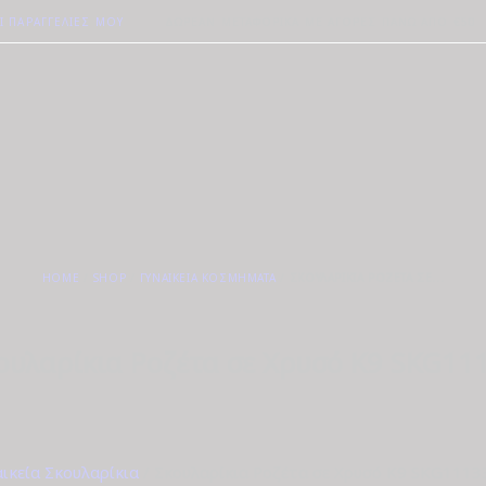
Ι ΠΑΡΑΓΓΕΛΊΕΣ ΜΟΥ
ΔΩΡΕΆΝ ΜΕΤΑΦΟΡΙΚΆ ΜΕ ΑΓΟΡΈΣ ΠΆΝΩ ΑΠΟ €50
HOME
SHOP
ΓΥΝΑΙΚΕΊΑ ΚΟΣΜΉΜΑΤΑ
ΣΚΟΥΛΑΡΊΚΙΑ ΡΟΖΈΤΑ ΣΕ...
ουλαρίκια Ροζέτα σε Χρυσό Κ9 SKG11
αικεία Σκουλαρίκια
/ Σκουλαρίκια Ροζέτα σε Χρυσό Κ9 SKG1113