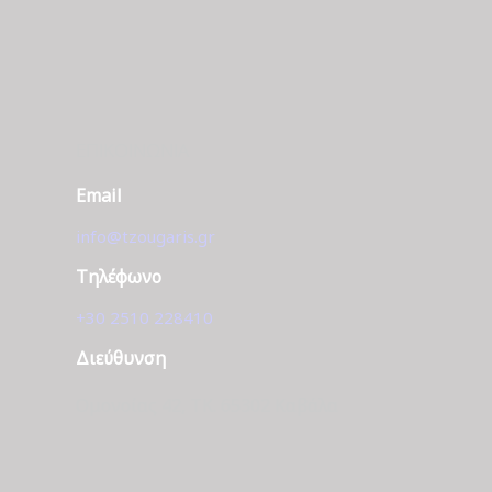
ΕΠΙΚΟΙΝΩΝΊΑ
Email
info@tzougaris.gr
Τηλέφωνο
+30 2510 228410
Διεύθυνση
Ομονοίας 42, ΤΚ. 65302 Καβάλα