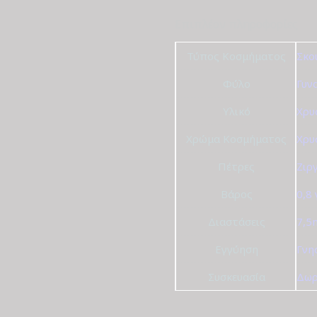
Επιπλέον πληροφορίες
Τύπος Κοσμήματος
Σκο
Φύλο
Γυν
Υλικό
Χρυ
Χρώμα Κοσμήματος
Χρυ
Πέτρες
Ζιρ
Βάρος
0,8
Διαστάσεις
7,5
Εγγύηση
Γνη
Συσκευασία
Δωρ