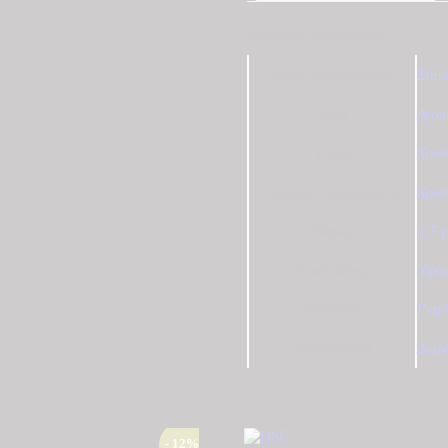
Επιπλέον πληροφορίες
Τύπος Κοσμήματος
Σταυ
Φύλο
Αγόρ
Υλικό
Χρυσ
Χρώμα Κοσμήματος
Χρυσ
Βάρος
1,7 
Διαστάσεις
Ύψος
Εγγύηση
Γνησ
Συσκευασία
Δωρε
- 12%