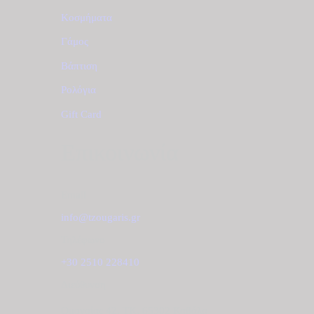
Κοσμήματα
Γάμος
Βάπτιση
Ρολόγια
Gift Card
Επικοινωνία
Email
info@tzougaris.gr
Τηλέφωνο
+30 2510 228410
Διεύθυνση
Ομονοίας 42, ΤΚ. 65302 Καβάλα