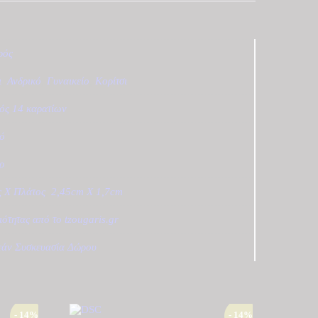
ρός
ι
,
Ανδρικό
,
Γυναικείο
,
Κορίτσι
ός 14 καρατίων
ό
γρ
 Χ Πλάτος
,
2,45cm X 1,7cm
ιότητας από το tzougaris.gr
άν Συσκευασία Δώρου
- 14%
- 14%