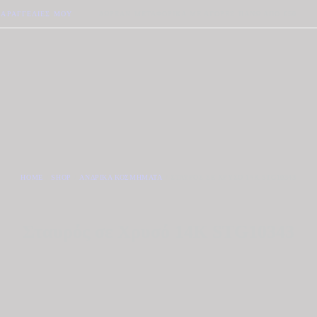
ΠΑΡΑΓΓΕΛΊΕΣ ΜΟΥ
ΔΩΡΕΆΝ ΜΕΤΑΦΟΡΙΚΆ ΜΕ ΑΓΟΡΈΣ ΠΆΝΩ ΑΠΟ €50
HOME
SHOP
ΑΝΔΡΙΚΆ ΚΟΣΜΉΜΑΤΑ
ΣΤΑΥΡΌΣ ΣΕ ΧΡΥΣΌ 14Κ STG10343
Σταυρός σε Χρυσό 14Κ STG10343