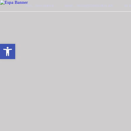
ΤΗΛ. 2510-228410
MAIL : INFO@TZOUGARIS.GR
ΟΙ 
Ανοίξτε τη γραμμή εργαλείων