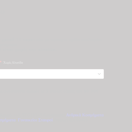
343
ε
χρυσό
14
καρατιών
με περίτεχνο σχέδιο στολισμένο
φινίρισμα.
 είναι χωρίς την αλυσίδα.
*
Χωρίς Αλυσίδα
Δυνατότητα αγοράς με
5
άτοκες δόσεις των
60.00€
ε Χρυσό 14Κ STG10343
Κατηγορίες:
Ανδρικά Κοσμήματα
,
οσμήματα
,
Γυναικείοι Σταυροί
Product ID:
80421