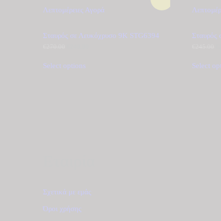
Λεπτομέρειες
Αγορά
Λεπτομέρ
Σταυρός σε Λευκόχρυσο 9Κ STG6394
Σταυρός
€
270.00
Original
€
240.00
Η
€
245.00
O
€
price
τρέχουσα
p
was:
τιμή
w
Select options
Select op
€270.00.
είναι:
€
€240.00.
Εταιρία
Σχετικά με εμάς
Όροι χρήσης