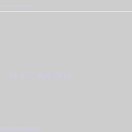
Ι ΠΑΡΑΓΓΕΛΊΕΣ ΜΟΥ
ΔΩΡΕΆΝ ΜΕΤΑΦΟΡΙΚΆ ΜΕ ΑΓΟΡΈΣ ΠΆΝΩ ΑΠΟ €50
HOME
SHOP
ΓΥΝΑΙΚΕΊΑ ΚΟΣΜΉΜΑΤΑ
ΦΥΛΑΧΤΌ ΚΩΝΣΤΑΝΤΙΝΆΤΟ ΣΕ...
χτό Κωνσταντινάτο σε Χρυσό 9Κ KG
ικά Κωνσταντινάτα
/ Φυλαχτό Κωνσταντινάτο σε Χρυσό 9Κ K