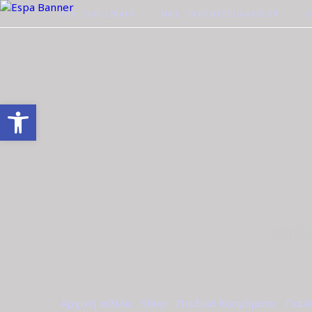
ΤΗΛ. 2510-228410
MAIL : INFO@TZOUGARIS.GR
Ο
Ανοίξτε τη γραμμή εργαλείων
Φυλα
Αρχική σελίδα
/
Shop
/
Παιδικά Κοσμήματα
/
Παιδ