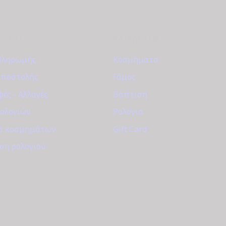
ΈΤΗΣΗ
ΚΑΤΆΛΟΓΟΣ
Πληρωμής
Κοσμήματα
Αποστολής
Γάμος
ές - Αλλαγές
Βάπτιση
Ρολογιών
Ρολόγια
α κοσμημάτων
Gift Card
ση ρολογιού