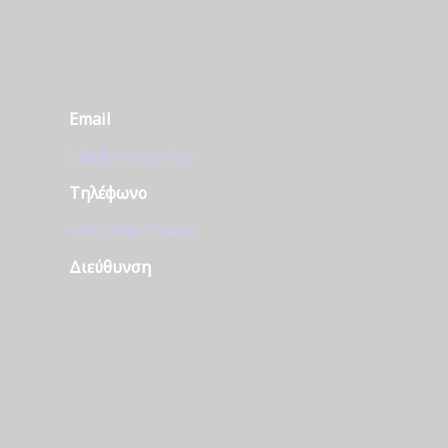
ΕΠΙΚΟΙΝΩΝΊΑ
Email
info@tzougaris.gr
Τηλέφωνο
+30 2510 228410
Διεύθυνση
Ομονοίας 42, ΤΚ. 65302 Καβάλα