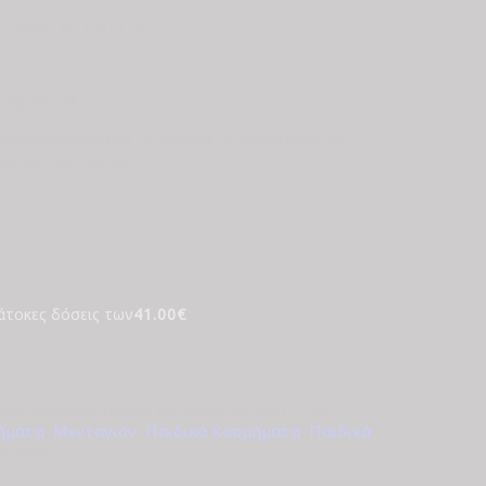
ε Χρυσό 9Κ KG11140
 Χρυσό 9Κ
κωνσταντινάτο
σε
χρυσό 9 καρατίων
με
ρέ-ματ φινίρισμα.
άτοκες δόσεις των
41.00€
ιόν Κωνσταντινάτο σε Χρυσό 9Κ KG11140
μήματα
,
Μενταγιόν
,
Παιδικά Κοσμήματα
,
Παιδικά
87634