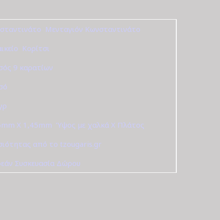
σταντινάτο
,
Μενταγιόν Κωνσταντινάτο
αικείο
,
Κορίτσι
σός 9 καρατίων
σό
 γρ
5mm X 1,45mm
,
Ύψος με χαλκά Χ Πλάτος
σιότητας από το tzougaris.gr
εάν Συσκευασία Δώρου