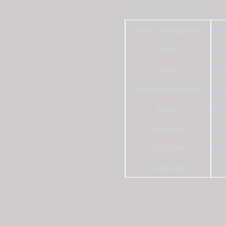
Επιπλέον πληροφορίες
Τύπος Κοσμήματος
Κων
Φύλο
Γυν
Υλικό
Χρυ
Χρώμα Κοσμήματος
Χρυ
Βάρος
0,5
Διαστάσεις
2,2
Εγγύηση
Γνη
Συσκευασία
Δωρ