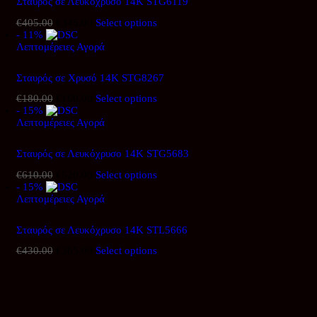
Σταυρός σε Λευκόχρυσο 14Κ STG6119
€
405.00
Original
€
345.00
Η
Select options
- 11%
price
τρέχουσα
Λεπτομέρειες
was:
Αγορά
τιμή
€405.00.
είναι:
€345.00.
Σταυρός σε Χρυσό 14Κ STG8267
€
180.00
Original
€
160.00
Η
Select options
- 15%
price
τρέχουσα
Λεπτομέρειες
was:
Αγορά
τιμή
€180.00.
είναι:
€160.00.
Σταυρός σε Λευκόχρυσο 14Κ STG5683
€
610.00
Original
€
520.00
Η
Select options
- 15%
price
τρέχουσα
Λεπτομέρειες
was:
Αγορά
τιμή
€610.00.
είναι:
€520.00.
Σταυρός σε Λευκόχρυσο 14Κ STL5666
€
430.00
Original
€
365.00
Η
Select options
price
τρέχουσα
was:
τιμή
€430.00.
είναι:
€365.00.