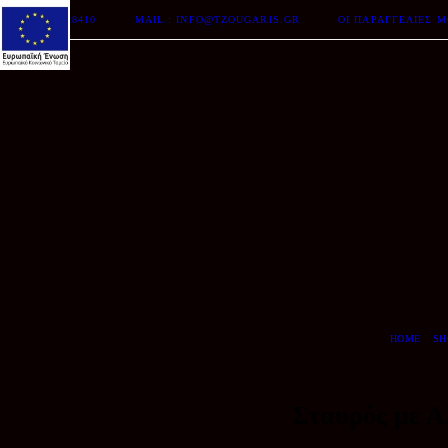
ΤΗΛ. 2510-228410
MAIL : INFO@TZOUGARIS.GR
ΟΙ ΠΑΡΑΓΓΕΛΊΕΣ 
HOME
SH
Σταυρός με 