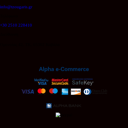
info@tzougaris.gr
Τηλέφωνο
+30 2510 228410
Διεύθυνση
Ομονοίας 42, ΤΚ. 65302 Καβάλα