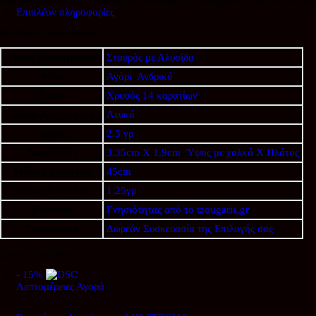
14Κ
Επιπλέον πληροφορίες
STG5134B
ποσότητα
Επιπλέον πληροφορίες
Τύπος Κοσμήματος
Σταυρός με Αλυσίδα
Φύλο
Αγόρι
,
Ανδρικό
Υλικό
Χρυσός 14 καρατίων
Χρώμα Κοσμήματος
Λευκό
Βάρος
2,5 γρ
Διαστάσεις
3,35cm X 1,9cm
,
Ύψος με χαλκά Χ Πλάτος
Μήκος Αλυσίδας
45cm
Βάρος Αλυσίδας
1,25γρ
Εγγύηση
Γνησιότητας από το tzougaris.gr
Συσκευασία
Δωρεάν Συσκευασία της Επιλογής σας
Σχετικά προϊόντα
- 15%
Λεπτομέρειες
Αγορά