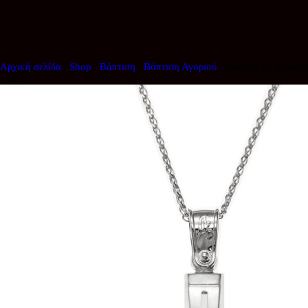
Αρχική σελίδα
/
Shop
/
Βάπτιση
/
Βάπτιση Αγοριού
/ Σταυρός με Αλυσί
- 15%