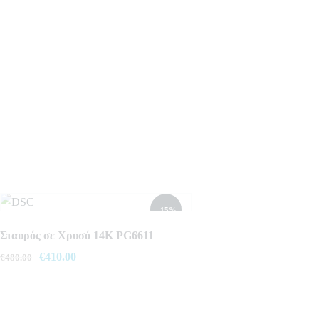
- 15%
Σταυρός σε Χρυσό 14K PG6611
Original
€
410.00
Η
€
480.00
price
τρέχουσα
was:
τιμή
€480.00.
είναι: