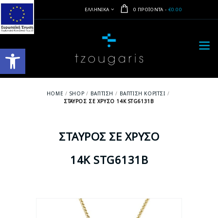
ΕΛΛΗΝΙΚΆ
0 ΠΡΟΪΌΝΤΑ
-
€0.00
Ανοίξτε τη γραμμή εργαλείων
HOME
SHOP
ΒΆΠΤΙΣΗ
ΒΆΠΤΙΣΗ ΚΟΡΊΤΣΙ
ΣΤΑΥΡΌΣ ΣΕ ΧΡΥΣΌ 14Κ STG6131B
ΣΤΑΥΡΌΣ ΣΕ ΧΡΥΣΌ
14Κ STG6131B