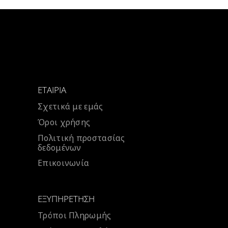
€575.00.
είναι:
€490.00.
ΕΤΑΙΡΊΑ
Σχετικά με εμάς
Όροι χρήσης
Πολιτική προστασίας
δεδομένων
Επικοινωνία
ΕΞΥΠΗΡΈΤΗΣΗ
Τρόποι Πληρωμής