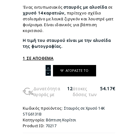
€765.00.
είναι:
Ένας εντυπωσιακός
σταυρός
με αλυσίδα
σε
€650.00.
χρυσό
14
καρατιών,
περίτεχνο σχέδιο
στολισμένο με λευκά ζιργκόν και λουστρέ-ματ
φινίρισμα. Είναι ιδανικός για βάπτιση
κοριτσιού.
Η τιμή του σταυρού είναι με την αλυσίδα
της φωτογραφίας.
1 ΣΕ ΑΠΌΘΕΜΑ
Σταυρός
ΑΓΟΡΆΣΤΕ ΤΟ
σε
Χρυσό
14Κ
Δυνατότητα
12
άτοκες
54.17€
STG6131B
αγοράς με
δόσεις των
ποσότητα
Κωδικός προϊόντος:
Σταυρός σε Χρυσό 14Κ
STG6131B
Κατηγορία:
Βάπτιση Κορίτσι
Product ID:
70217