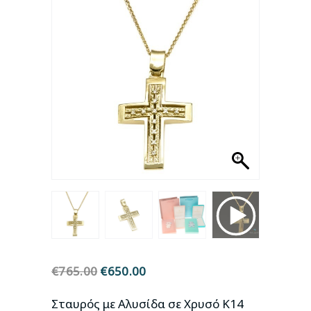
- 15%
€
765.00
Original
€
650.00
Η
price
τρέχουσα
was:
τιμή
Σταυρός με Αλυσίδα σε Χρυσό Κ14