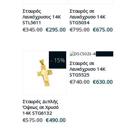
Σταυρός
Σταυρός σε
Λευκόχρυσος 14Κ
Λευκόχρυσο 14Κ
STL5611
STG5034
€
345.00
Original
€
295.00
Η
€
795.00
Original
€
675.00
Η
price
τρέχουσα
price
τρέχουσ
was:
τιμή
was:
τιμή
€345.00.
είναι:
€795.00.
είναι:
€295.00.
€675.00.
- 15%
- 15%
Σταυρός σε
Λευκόχρυσο 14Κ
STG5525
€
740.00
Original
€
630.00
Η
price
τρέχουσ
was:
τιμή
€740.00.
είναι:
Σταυρός Διπλής
€630.00.
Όψεως σε Χρυσό
14Κ STG6132
€
575.00
Original
€
490.00
Η
price
τρέχουσα
was:
τιμή