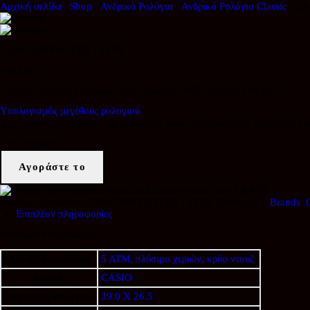
Αρχική σελίδα
/
Shop
/
Ανδρικά Ρολόγια
/
Ανδρικά Ρολόγια Classic
/ C
CASIO MTP-B215D-1AVER
€
104.00
CASIO Collection Stainless Steel Bracelet MTP-B215D-1AVER
Υπολογισμός μεγέθους ρολογιού
Ένα εντυπωσιακό ρολόι της
Casio
με κάσα-μπρασελέ από ανοξείδωτο ατ
1 σε απόθεμα
CASIO
MTP-
Αγοράστε το
B215D-
1AVER
Δυνατότητα αγοράς με
3
άτοκες δόσεις των
34.67€
ποσότητα
Κωδικός προϊόντος:
CASIO MTP-B215D-1AVER
Κατηγορίες:
Brands
,
Επιπλέον πληροφορίες
Επιπλέον πληροφορίες
Αδιαβροχοποίηση
5 ATM, πλύσιμο χεριών, κρύο ντουζ
Brands
CASIO
Διάμετρος Ρολογιού
39.0 X 26.5