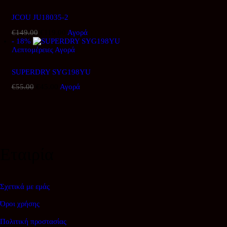
€341.00.
είναι:
€272.00.
JCOU JU18035-2
€
149.00
Original
€
119.00
Η
Αγορά
- 18%
price
τρέχουσα
Λεπτομέρειες
was:
Αγορά
τιμή
€149.00.
είναι:
€119.00.
SUPERDRY SYG198YU
€
55.00
Original
€
45.00
Η
Αγορά
price
τρέχουσα
was:
τιμή
€55.00.
είναι:
€45.00.
Εταιρία
Σχετικά με εμάς
Όροι χρήσης
Πολιτική προστασίας