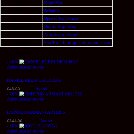
Δέσιμο
Μπρασελέ
Φύλο
Ανδρικό
Κρύσταλλο
Ορυκτό Κρύσταλλο
Μηχανισμός
Quartz Ακριβείας
Υλικό
Ανοξείδωτο Ατσάλι
Εγγύηση
Δύο Έτη | Επίσημης αντιπροσωπείας
Σχετικά προϊόντα
- 10%
Λεπτομέρειες
Αγορά
DANIEL KLEIN DK11983-5
€
48.00
Original
€
43.00
Η
Αγορά
- 20%
price
τρέχουσα
Λεπτομέρειες
was:
Αγορά
τιμή
€48.00.
είναι:
€43.00.
EMPORIO ARMANI AR11256
€
341.00
Original
€
272.00
Η
Αγορά
- 20%
price
τρέχουσα
Λεπτομέρειες
was:
Αγορά
τιμή