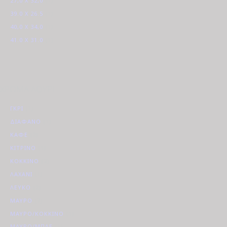
27,0 X 32,0
(1)
39.0 X 26.5
(1)
40,0 Χ 34,0
(1)
41.0 X 31.0
(1)
ΧΡΩΜΑ ΛΟΥΡΙ
ΓΚΡΙ
(1)
ΔΙΑΦΑΝΟ
(1)
ΚΑΦΕ
(2)
ΚΙΤΡΙΝΟ
(1)
ΚΟΚΚΙΝΟ
(2)
ΛΑΧΑΝΙ
(1)
ΛΕΥΚΟ
(2)
ΜΑΥΡΟ
(7)
ΜΑΥΡΟ/ΚΟΚΚΙΝΟ
(1)
ΜΑΥΡΟ/ΜΠΛΕ
(1)