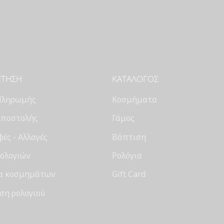
ΈΤΗΣΗ
ΚΑΤΆΛΟΓΟΣ
Πληρωμής
Κοσμήματα
Αποστολής
Γάμος
ές - Αλλαγές
Βάπτιση
Ρολογιών
Ρολόγια
α κοσμημάτων
Gift Card
ση ρολογιού