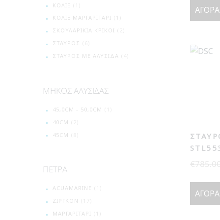
ΚΟΛΙΈ
(1)
ΑΓΟΡΆ
ΚΟΛΙΈ ΜΑΡΓΑΡΙΤΆΡΙ
(1)
ΣΚΟΥΛΑΡΊΚΙΑ ΚΡΊΚΟΙ
(2)
ΣΤΑΥΡΌΣ
(6)
ΣΤΑΥΡΌΣ ΜΕ ΑΛΥΣΊΔΑ
(4)
ΜΗΚΟΣ ΑΛΥΣΙΔΑΣ
45,0CM - 50,0CM
(1)
40CM
(2)
45CM
(8)
ΣΤΑΥΡ
STL55
€
785.0
ΠΕΤΡΑ
ACUAMARINE
(1)
ΑΓΟΡΆ
ΖΙΡΓΚΌΝ
(17)
ΜΑΡΓΑΡΙΤΆΡΙ
(1)