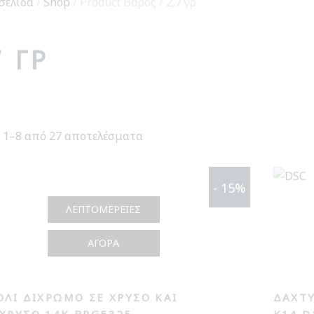
σελίδα
/
Shop
/ Product Βάρος / 2,7 γρ
7 ΓΡ
 1–8 από 27 αποτελέσματα
Sorted
by
latest
- 15%
ΛΕΠΤΟΜΈΡΕΙΕΣ
ΑΓΟΡΆ
ΌΛΙ ΔΊΧΡΩΜΟ ΣΕ ΧΡΥΣΌ ΚΑΙ
ΔΑΧΤΥ