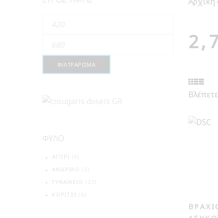
Αρχική 
Ελάχιστη
2,
τιμή
Μέγιστη
τιμή
ΦΙΛΤΡΆΡΙΣΜΑ
Βλέπετε
ΦΎΛΟ
ΑΓΌΡΙ
(6)
ΑΝΔΡΙΚΌ
(5)
ΓΥΝΑΙΚΕΊΟ
(23)
ΚΟΡΊΤΣΙ
(6)
ΒΡΑΧΙ