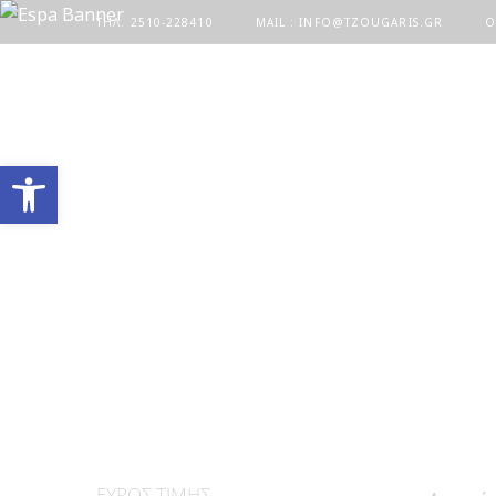
ΤΗΛ. 2510-228410
MAIL : INFO@TZOUGARIS.GR
Ο
Ανοίξτε τη γραμμή εργαλείων
ΕΎΡΟΣ ΤΙΜΉΣ