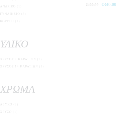
Original
€
340.00
Η
€
400.00
ΑΝΔΡΙΚΌ
(1)
price
τρέχο
ΓΥΝΑΙΚΕΊΟ
(2)
was:
τιμή
ΚΟΡΊΤΣΙ
(1)
€400.00.
είναι:
€340.
ΥΛΙΚΟ
ΧΡΥΣΌΣ 9 ΚΑΡΑΤΊΩΝ
(2)
ΧΡΥΣΌΣ 14 ΚΑΡΑΤΊΩΝ
(1)
ΧΡΩΜΑ
ΛΕΥΚΌ
(2)
ΧΡΥΣΌ
(1)