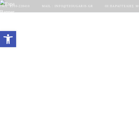
ΤΗΛ. 2510-228410
MAIL : INFO@TZOUGARIS.GR
ΟΙ ΠΑΡΑΓΓΕΛΊΕΣ 
Ανοίξτε τη γραμμή εργαλείων