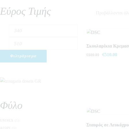
Εύρος Τιμής
Προβάλλονται όλ
Ελάχιστη
Μέγιστη
τιμή
τιμή
Σκουλαρίκια Κρεμασ
Original
€
510.00
Η
€
600.00
Φιλτράρισμα
price
τρέχο
was:
τιμή
€600.00.
είναι:
€510.
Φύλο
UNISEX
(1)
Σταυρός σε Λευκόχρ
ΑΓΌΡΙ
(1)