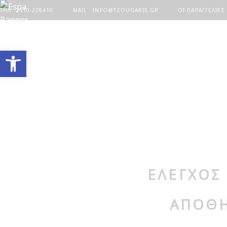
ΤΗΛ. 2510-228410
MAIL : INFO@TZOUGARIS.GR
ΟΙ ΠΑΡΑΓΓΕΛΊΕΣ
Ανοίξτε τη γραμμή εργαλείων
ΕΛΕΓΧΟΣ 
ΑΠΟΘΗ