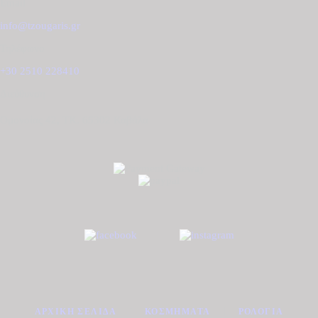
Email
info@tzougaris.gr
Τηλέφωνο
+30 2510 228410
Διεύθυνση
Ομονοίας 42, ΤΚ. 65302 Καβάλα
ΑΡΧΙΚΉ ΣΕΛΊΔΑ
ΚΟΣΜΉΜΑΤΑ
ΡΟΛΌΓΙΑ