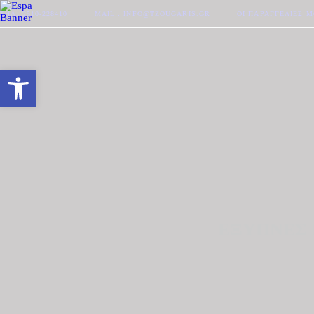
ΤΗΛ. 2510-228410
MAIL : INFO@TZOUGARIS.GR
ΟΙ ΠΑΡΑΓΓΕΛΊΕΣ 
Ανοίξτε τη γραμμή εργαλείων
ΕΞΥΠΝΕΣ 