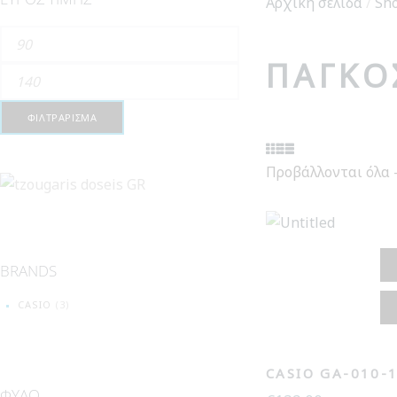
Αρχική σελίδα
/
Sh
Ελάχιστη
ΠΑΓΚΌ
τιμή
Μέγιστη
τιμή
ΦΙΛΤΡΆΡΙΣΜΑ
Προβάλλονται όλα 
BRANDS
CASIO
(3)
CASIO GA-010-
ΦΎΛΟ