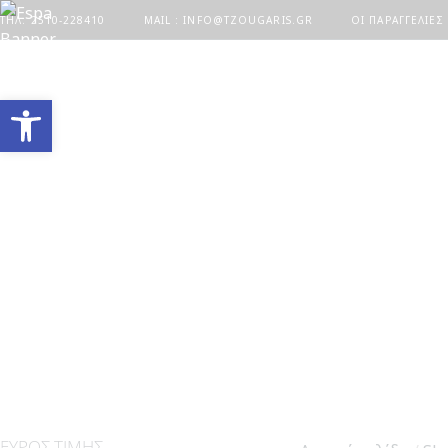
ΤΗΛ. 2510-228410
MAIL : INFO@TZOUGARIS.GR
ΟΙ ΠΑΡΑΓΓΕΛΊΕΣ
Ανοίξτε τη γραμμή εργαλείων
ΕΎΡΟΣ ΤΙΜΉΣ