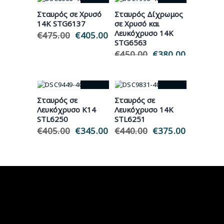
- 15%
- 16%
Σταυρός σε Χρυσό
Σταυρός Δίχρωμος
14Κ STG6137
σε Χρυσό και
Λευκόχρυσο 14Κ
€
475.00
Original
€
405.00
Η
STG6563
price
τρέχουσα
was:
τιμή
€
450.00
Original
€
380.00
Η
€475.00.
είναι:
price
τρέχουσ
€405.00.
was:
τιμή
€450.00.
είναι:
€380.00.
- 15%
- 15%
Σταυρός σε
Σταυρός σε
Λευκόχρυσο Κ14
Λευκόχρυσο 14Κ
STL6250
STL6251
€
405.00
Original
€
345.00
Η
€
440.00
Original
€
375.00
Η
price
τρέχουσα
price
τρέχουσ
was:
τιμή
was:
τιμή
€405.00.
είναι:
€440.00.
είναι:
€345.00.
€375.00.