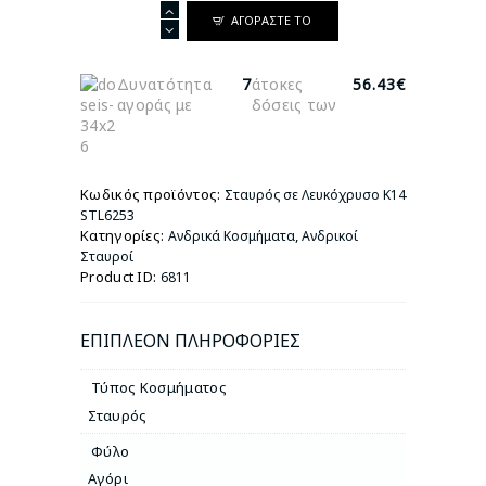
Σταυρός
ΑΓΟΡΆΣΤΕ ΤΟ
σε
Λευκόχρυσο
Κ14
Δυνατότητα
7
άτοκες
56.43€
STL6253
αγοράς με
δόσεις των
ποσότητα
Κωδικός προϊόντος:
Σταυρός σε Λευκόχρυσο Κ14
STL6253
Κατηγορίες:
,
Ανδρικά Κοσμήματα
Ανδρικοί
Σταυροί
Product ID:
6811
ΕΠΙΠΛΈΟΝ ΠΛΗΡΟΦΟΡΊΕΣ
Τύπος Κοσμήματος
Σταυρός
Φύλο
Αγόρι