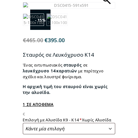
- 15%
€
465.00
Original
€
395.00
Η
price
τρέχουσα
was:
τιμή
Σταυρός σε Λευκόχρυσο Κ14
€465.00.
είναι:
Ένας εντυπωσιακός
σταυρός
σε
€395.00.
λευκόχρυσο
14
καρατιών
με περίτεχνο
σχέδιο και λουστρέ φινίρισμα.
Η αρχική τιμή του σταυρού είναι χωρίς
την αλυσίδα.
1 ΣΕ ΑΠΌΘΕΜΑ
€
Επιλογή με Αλυσίδα K9 - Κ14
*
Χωρίς Αλυσίδα