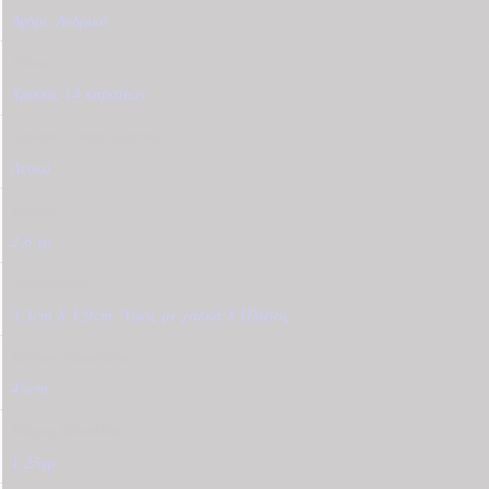
Αγόρι
,
Ανδρικό
Υλικό
Χρυσός 14 καρατίων
Χρώμα Κοσμήματος
Λευκό
Βάρος
2,6 γρ
Διαστάσεις
3,3cm X 1,9cm
,
Ύψος με χαλκά Χ Πλάτος
Μήκος Αλυσίδας
45cm
Βάρος Αλυσίδας
1,25γρ