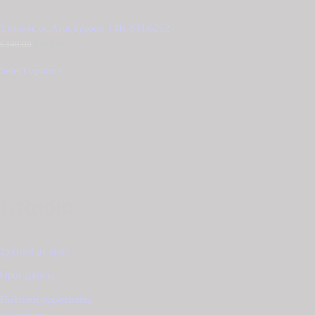
Σταυρός σε Λευκόχρυσο 14Κ STL6252
€
340.00
Original
€
290.00
Η
price
τρέχουσα
was:
τιμή
Select options
€340.00.
είναι:
€290.00.
Εταιρία
Σχετικά με εμάς
Όροι χρήσης
Πολιτική προστασίας
δεδομένων