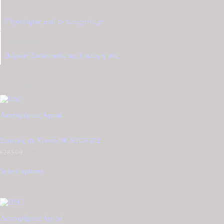
Εγγύηση
Γνησιότητας από το tzougaris.gr
Συσκευασία
Δωρεάν Συσκευασία της Επιλογής σας
Σχετικά προϊόντα
Λεπτομέρειες
Αγορά
Σταυρός σε Χρυσό 9Κ STG6372
€
285.00
Original
€
245.00
Η
price
τρέχουσα
was:
τιμή
Select options
€285.00.
είναι:
€245.00.
Λεπτομέρειες
Αγορά