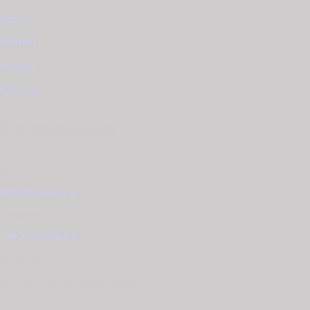
Γάμος
Βάπτιση
Ρολόγια
Gift Card
Επικοινωνία
Email
info@tzougaris.gr
Τηλέφωνο
+30 2510 228410
Διεύθυνση
Ομονοίας 42, ΤΚ. 65302 Καβάλα