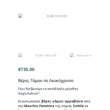
€
735.00
Βέρες Γάμου σε Λευκόχρυσο
Πως θα βρούμε το κατάλληλο μέγεθος
δαχτυλιδιού?
Εντυπωσιακές
βέρες γάμου-αρραβώνα
από
την
Maschio Femmina
της σειράς
Sottile
σε