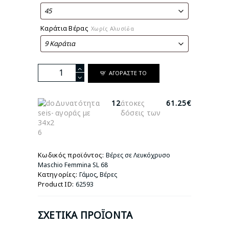
Καράτια Βέρας
Χωρίς Αλυσίδα
Βέρες
ΑΓΟΡΆΣΤΕ ΤΟ
σε
Λευκόχρυσο
Maschio
Δυνατότητα
12
άτοκες
61.25€
Femmina
αγοράς με
δόσεις των
SL
68
ποσότητα
Κωδικός προϊόντος:
Βέρες σε Λευκόχρυσο
Maschio Femmina SL 68
Κατηγορίες:
,
Γάμος
Βέρες
Product ID:
62593
ΣΧΕΤΙΚΆ ΠΡΟΪΌΝΤΑ