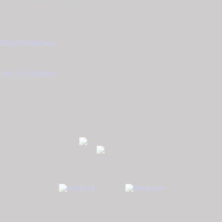
Επικοινωνία
Email
info@tzougaris.gr
Τηλέφωνο
+30 2510 228410
Διεύθυνση
Ομονοίας 42, ΤΚ. 65302 Καβάλα