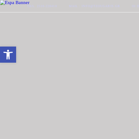
ΤΗΛ. 2510-228410
MAIL : INFO@TZOUGARIS.GR
ΟΙ 
Ανοίξτε τη γραμμή εργαλείων