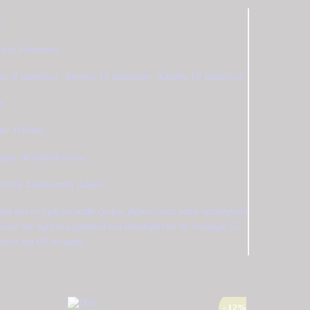
ς
chio Femmina
ός 9 καρατίων
,
Χρυσός 14 καρατίων
,
Χρυσός 18 καρατίων
ό
mm
,
Πλάτος
ημης Αντιπροσωπείας
τελής Συσκευασία Δώρου
άρη και οι τιμή για κάθε ζεύγος βερών είναι κατά προσέγγιση
λογα την τιμή του χρυσού) και αναφέρονται σε νούμερα 52
ικείο και 60 ανδρικό.
- 12%