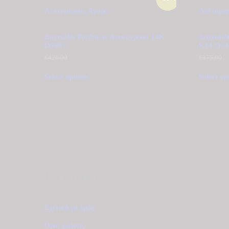
Λεπτομέρειες
Αγορά
Λεπτομέρ
Δαχτυλίδι Ροζέτα σε Λευκόχρυσο 14Κ
Δαχτυλίδ
D5987
Κ14 D54
€
420.00
Original
€
380.00
Η
€
375.00
O
€
price
τρέχουσα
p
was:
τιμή
w
Select options
Select op
€420.00.
είναι:
€
€380.00.
Εταιρία
Σχετικά με εμάς
Όροι χρήσης