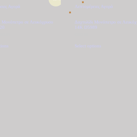
ειες
Αγορά
Λεπτομέρειες
Αγορά
ι Μονόπετρο σε Λευκόχρυσο
Δαχτυλίδι Μονόπετρο σε Λευκό
20
14Κ D5989
riginal
335.00
Η
€
805.00
rice
τρέχουσα
as:
τιμή
tions
Select options
375.00.
είναι:
€335.00.