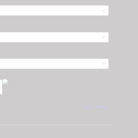
Δυνατότητα αγοράς με
12
άτοκες δόσεις των
73.75€
ρυσό Maschio Femmina SL 55
Κατηγορίες:
Γάμος
,
Βέρες