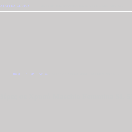
ΠΑΡΑΓΓΕΛΊΕΣ ΜΟΥ
ΔΩΡΕΆΝ ΜΕΤΑΦΟΡΙΚΆ ΜΕ ΑΓΟΡΈΣ ΠΆΝΩ ΑΠΟ €50
HOME
SHOP
ΓΆΜΟΣ
ΒΈΡΕΣ ΣΕ ΧΡΥΣΌ MASCHIO FEMMINA SL 55
Βέρες σε Χρυσό Maschio Femmina SL 5