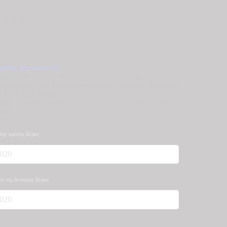
na SL 55
γεθος δαχτυλιδιού?
αρραβώνα
από την
Maschio Femmina
της
τεχνο σχέδιο και λουστρέ σφυρήλατο φινίρισμα. Μπορείτε
 9, 14 ή 18 καράτια.
υγάρι ( κατά προσέγγιση νούμερο 52 γυναικείο
τια.
ς)
 της πρώτης βέρας
νο της δεύτερης βέρας