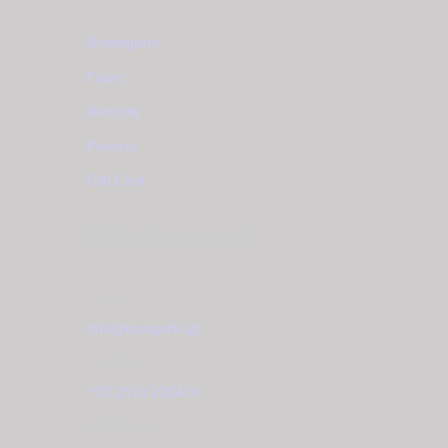
Κοσμήματα
Γάμος
Βάπτιση
Ρολόγια
Gift Card
Επικοινωνία
Email
info@tzougaris.gr
Τηλέφωνο
+30 2510 228410
Διεύθυνση