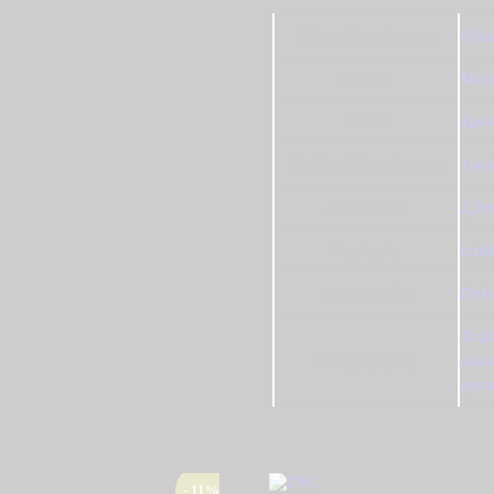
Τύπος Κοσμήματος
Βέρε
Brands
Mas
Υλικό
Χρυσ
Χρώμα Κοσμήματος
Χρυσ
Διαστάσεις
2,5
Εγγύηση
Επίσ
Συσκευασία
Πολυ
Τα β
Πληροφορίες
(ανά
γυνα
- 11%