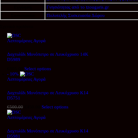
Εγγύηση
Γνησιότητας από το tzougaris.gr
Συσκευασία
Πολυτελής Συσκευασία Δώρου
Σχετικά προϊόντα
Λεπτομέρειες
Αγορά
Δαχτυλίδι Μονόπετρο σε Λευκόχρυσο 14Κ
D5989
€
805.00
Select options
- 10%
Λεπτομέρειες
Αγορά
Δαχτυλίδι Μονόπετρο σε Λευκόχρυσο Κ14
D5751
€
500.00
Original
€
450.00
Η
Select options
price
τρέχουσα
Λεπτομέρειες
was:
Αγορά
τιμή
€500.00.
είναι:
€450.00.
Δαχτυλίδι Μονόπετρο σε Λευκόχρυσο Κ14
D5981