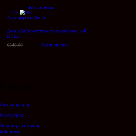
€
1,120.00
Select options
- 13%
Λεπτομέρειες
Αγορά
Δαχτυλίδι Μονόπετρο σε Λευκόχρυσο 14Κ
D5427
€
640.00
Original
€
560.00
Η
Select options
price
τρέχουσα
was:
τιμή
€640.00.
είναι:
€560.00.
Εταιρία
Σχετικά με εμάς
Όροι χρήσης
Πολιτική προστασίας
δεδομένων