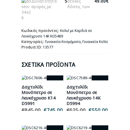
Δυνατότητα
5
άτοκες
49.00€
Λευκόχρυσο
αγοράς με
δόσεις των
14Κ
KG5489
ποσότητα
Κωδικός προϊόντος:
Κολιέ με Καρδιά σε
Λευκόχρυσο 14Κ KG5489
Κατηγορίες:
,
Γυναικεία Κοσμήματα
Γυναικεία Κολίε
Product ID:
13577
ΣΧΕΤΙΚΆ ΠΡΟΪΌΝΤΑ
- 12%
- 12%
Δαχτυλίδι
Δαχτυλίδι
Μονόπετρο σε
Μονόπετρο σε
Λευκόχρυσο Κ14
Λευκόχρυσο 14Κ
D5991
D5994
€
845.00
Original
€
745.00
Η
€
625.00
Original
€
550.00
Η
price
τρέχουσα
price
τρέχουσ
was:
τιμή
was:
τιμή
€845.00.
είναι:
€625.00.
είναι: