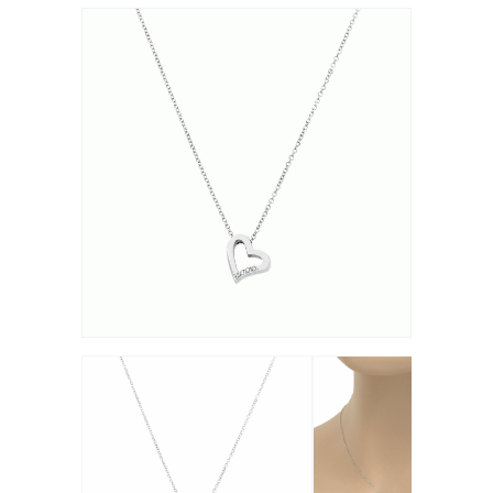
- 16%