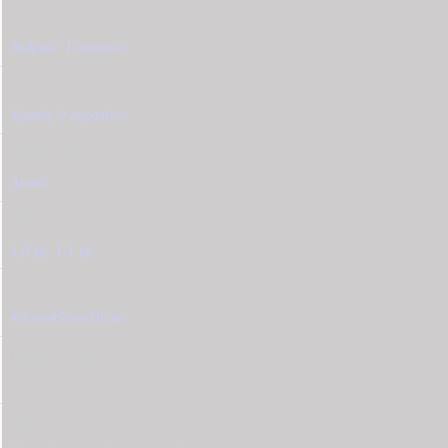
Φύλο
Ανδρικό
,
Γυναικείο
Υλικό
Χρυσός 9 καρατίων
Χρώμα Κοσμήματος
Λευκό
Βάρος
1,0 γρ
,
1,1 γρ
Μήκος Αλυσίδας
40cm-45cm-50cm
Πάχος Αλυσίδας
1,3mm
Εγγύηση