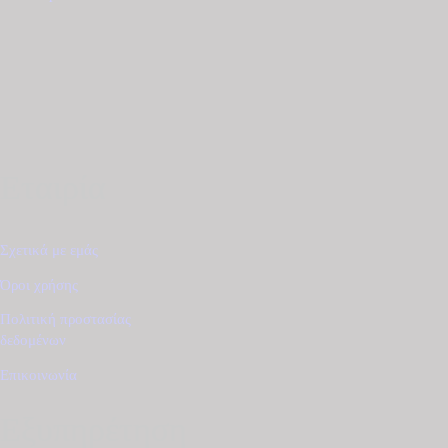
€465.00.
είναι:
€395.00.
Εταιρία
Σχετικά με εμάς
Όροι χρήσης
Πολιτική προστασίας
δεδομένων
Επικοινωνία
Εξυπηρέτηση