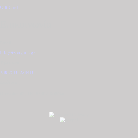
Gift Card
Επικοινωνία
Email
info@tzougaris.gr
Τηλέφωνο
+30 2510 228410
Διεύθυνση
Ομονοίας 42, ΤΚ. 65302 Καβάλα