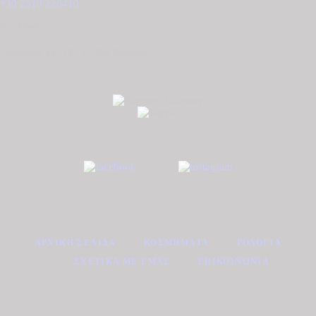
+30 2510 228410
Διεύθυνση
Ομονοίας 42, ΤΚ. 65302 Καβάλα
ΑΡΧΙΚΉ ΣΕΛΊΔΑ
ΚΟΣΜΉΜΑΤΑ
ΡΟΛΌΓΙΑ
ΣΧΕΤΙΚΆ ΜΕ ΕΜΆΣ
ΕΠΙΚΟΙΝΩΝΊΑ