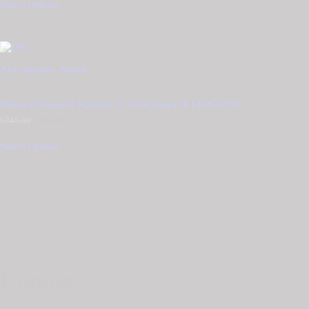
Select options
€325.00.
είναι:
€275.00.
Λεπτομέρειες
Αγορά
Φυλακτό Κεφαλή Χριστού σε Λευκόχρυσο K14 PG6159
€
345.00
Original
€
290.00
Η
price
τρέχουσα
was:
τιμή
Select options
€345.00.
είναι:
€290.00.
Εταιρία