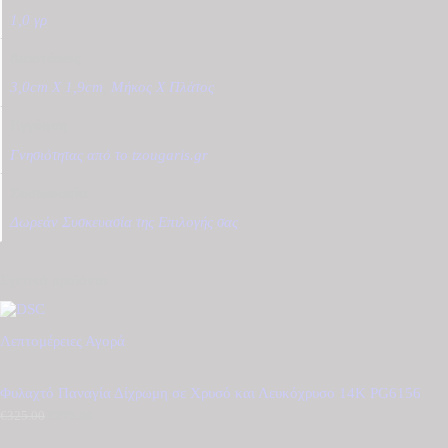
1,0 γρ
Διαστάσεις
3,0cm X 1,9cm
,
Μήκος Χ Πλάτος
Εγγύηση
Γνησιότητας από το tzougaris.gr
Συσκευασία
Δωρεάν Συσκευασία της Επιλογής σας
Σχετικά προϊόντα
Λεπτομέρειες
Αγορά
Φυλαχτό Παναγία Δίχρωμη σε Χρυσό και Λευκόχρυσο 14K PG6156
€
325.00
Original
€
275.00
Η
price
τρέχουσα
was:
τιμή