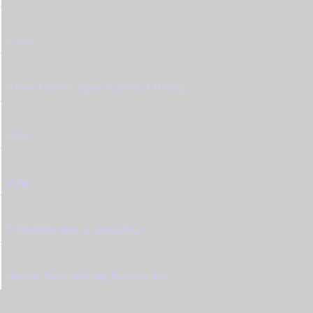
Βάρος
3,3 γρ
Διαστάσεις
3,0cm X 1,6cm
,
Ύψος με χαλκά Χ Πλάτος
Μήκος Αλυσίδας
45cm
Βάρος Αλυσίδας
2,2γρ
Εγγύηση
Γνησιότητας από το tzougaris.gr
Συσκευασία
Δωρεάν Συσκευασία της Επιλογής σας