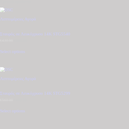
Σχετικά προϊόντα
Λεπτομέρειες
Αγορά
Σταυρός σε Λευκόχρυσο 14Κ STG5540
€
430.00
Original
€
365.00
Η
price
τρέχουσα
was:
τιμή
Select options
€430.00.
είναι:
€365.00.
Λεπτομέρειες
Αγορά
Σταυρός σε Λευκόχρυσο 14Κ STG5299
€
560.00
Original
€
475.00
Η
price
τρέχουσα
was:
τιμή
Select options
€560.00.
είναι:
€475.00.