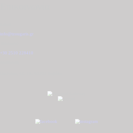
Επικοινωνία
Email
info@tzougaris.gr
Τηλέφωνο
+30 2510 228410
Διεύθυνση
Ομονοίας 42, ΤΚ. 65302 Καβάλα