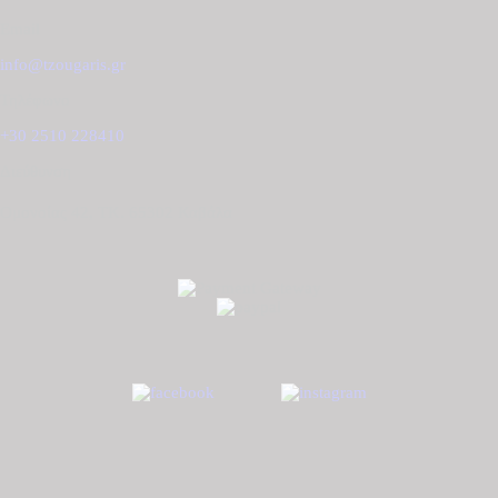
Email
info@tzougaris.gr
Τηλέφωνο
+30 2510 228410
Διεύθυνση
Ομονοίας 42, ΤΚ. 65302 Καβάλα