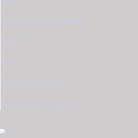
2,4 γρ
Διαστάσεις
3,35cm X 1,9cm
,
Ύψος με χαλκά Χ Πλάτος
Μήκος Αλυσίδας
45cm
Βάρος Αλυσίδας
1,25γρ
Εγγύηση
Γνησιότητας από το tzougaris.gr
Συσκευασία
Δωρεάν Συσκευασία της Επιλογής σας
Σχετικά προϊόντα