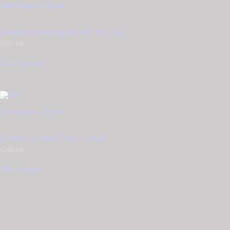
Λεπτομέρειες
Αγορά
Σταυρός σε Λευκόχρυσο 14Κ STG5142
€
335.00
Original
€
285.00
Η
price
τρέχουσα
was:
τιμή
Select options
€335.00.
είναι:
€285.00.
Λεπτομέρειες
Αγορά
Σταυρός σε Χρυσό 14Κ STG8268
€
205.00
Original
€
180.00
Η
price
τρέχουσα
was:
τιμή
Select options
€205.00.
είναι:
€180.00.