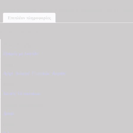
σε
Λευκόχρυσο
Κωδικός προϊόντος:
Σταυρός με Αλυσίδα σε Λευκόχρυσο 14Κ STG5688
14Κ
STG5688B
Επιπλέον πληροφορίες
ποσότητα
Επιπλέον πληροφορίες
Τύπος Κοσμήματος
Σταυρός με Αλυσίδα
Φύλο
Αγόρι
,
Ανδρικό
,
Γυναικείο
,
Κορίτσι
Υλικό
Χρυσός 14 καρατίων
Χρώμα Κοσμήματος
Λευκό
Βάρος