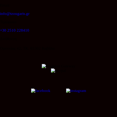
Email
info@tzougaris.gr
Τηλέφωνο
+30 2510 228410
Διεύθυνση
Ομονοίας 42, ΤΚ. 65302 Καβάλα