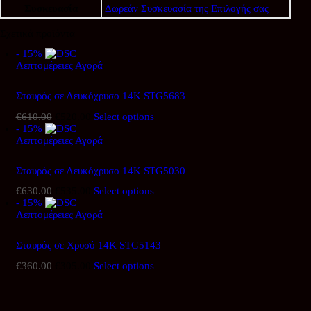
Συσκευασία
Δωρεάν Συσκευασία της Επιλογής σας
Σχετικά προϊόντα
- 15%
Λεπτομέρειες
Αγορά
Σταυρός σε Λευκόχρυσο 14Κ STG5683
€
610.00
Original
€
520.00
Η
Select options
- 15%
price
τρέχουσα
Λεπτομέρειες
was:
Αγορά
τιμή
€610.00.
είναι:
€520.00.
Σταυρός σε Λευκόχρυσο 14Κ STG5030
€
630.00
Original
€
535.00
Η
Select options
- 15%
price
τρέχουσα
Λεπτομέρειες
was:
Αγορά
τιμή
€630.00.
είναι:
€535.00.
Σταυρός σε Χρυσό 14Κ STG5143
€
360.00
Original
€
305.00
Η
Select options
price
τρέχουσα
was:
τιμή
€360.00.
είναι: