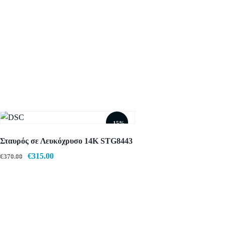
- 15%
Σταυρός σε Λευκόχρυσο 14Κ STG8443
Original
€
315.00
Η
€
370.00
price
τρέχουσα
was:
τιμή
€370.00.
είναι:
€315.00.