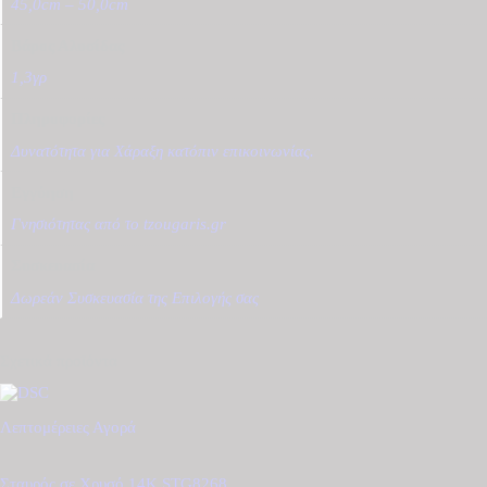
45,0cm – 50,0cm
Βάρος Αλυσίδας
1,3γρ
Πληροφορίες
Δυνατότητα για Χάραξη κατόπιν επικοινωνίας.
Εγγύηση
Γνησιότητας από το tzougaris.gr
Συσκευασία
Δωρεάν Συσκευασία της Επιλογής σας
Σχετικά προϊόντα
Λεπτομέρειες
Αγορά
Σταυρός σε Χρυσό 14Κ STG8268