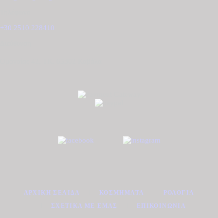
Τηλέφωνο
+30 2510 228410
Διεύθυνση
Ομονοίας 42, ΤΚ. 65302 Καβάλα
ΑΡΧΙΚΉ ΣΕΛΊΔΑ
ΚΟΣΜΉΜΑΤΑ
ΡΟΛΌΓΙΑ
ΣΧΕΤΙΚΆ ΜΕ ΕΜΆΣ
ΕΠΙΚΟΙΝΩΝΊΑ