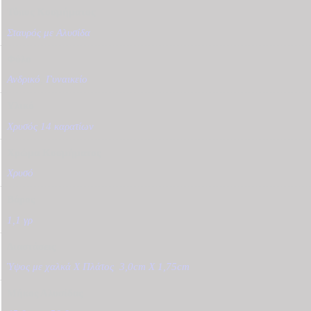
Τύπος Κοσμήματος
Σταυρός με Αλυσίδα
Φύλο
Ανδρικό
,
Γυναικείο
Υλικό
Χρυσός 14 καρατίων
Χρώμα Κοσμήματος
Χρυσό
Βάρος
1,1 γρ
Διαστάσεις
Ύψος με χαλκά Χ Πλάτος
,
3,0cm X 1,75cm
Μήκος Αλυσίδας