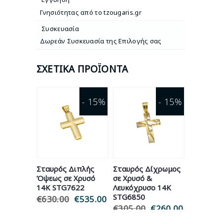
Γνησιότητας από το tzougaris.gr
Συσκευασία
Δωρεάν Συσκευασία της Επιλογής σας
ΣΧΕΤΙΚΆ ΠΡΟΪΌΝΤΑ
- 15%
- 15%
Σταυρός Διπλής
Σταυρός Δίχρωμος
Όψεως σε Χρυσό
σε Χρυσό &
14Κ STG7622
Λευκόχρυσο 14Κ
STG6850
€
630.00
Original
€
535.00
Η
price
τρέχουσα
€
305.00
Original
€
260.00
Η
was:
τιμή
price
τρέχουσ