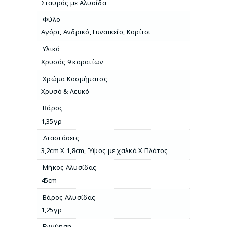
Σταυρός με Αλυσίδα
Φύλο
Αγόρι
,
Ανδρικό
,
Γυναικείο
,
Κορίτσι
Υλικό
Χρυσός 9 καρατίων
Χρώμα Κοσμήματος
Χρυσό & Λευκό
Βάρος
1,35γρ
Διαστάσεις
3,2cm X 1,8cm
,
Ύψος με χαλκά Χ Πλάτος
Μήκος Αλυσίδας
45cm
Βάρος Αλυσίδας
1,25γρ
Εγγύηση