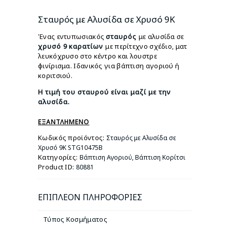
price
τρέχουσα
was:
τιμή
Σταυρός με Αλυσίδα σε Χρυσό 9Κ
€360.00.
είναι:
Ένας εντυπωσιακός
σταυρός
με αλυσίδα σε
€315.00.
χρυσό 9
καρατίων
με περίτεχνο σχέδιο, ματ
λευκόχρυσο στο κέντρο και λουστρε
φινίρισμα. Ιδανικός για βάπτιση αγοριού ή
κοριτσιού.
Η τιμή του σταυρού είναι μαζί με την
αλυσίδα.
ΕΞΑΝΤΛΗΜΈΝΟ
Κωδικός προϊόντος:
Σταυρός με Αλυσίδα σε
Χρυσό 9Κ STG10475B
Κατηγορίες:
,
Βάπτιση Αγοριού
Βάπτιση Κορίτσι
Product ID:
80881
ΕΠΙΠΛΈΟΝ ΠΛΗΡΟΦΟΡΊΕΣ
Τύπος Κοσμήματος