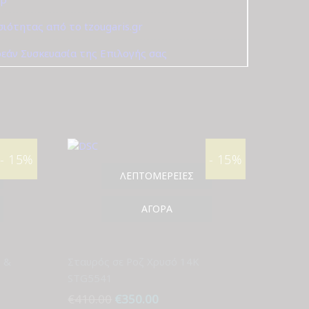
σιότητας από το tzougaris.gr
εάν Συσκευασία της Επιλογής σας
- 15%
- 15%
ΛΕΠΤΟΜΈΡΕΙΕΣ
ΑΓΟΡΆ
 &
Σταυρός σε Ροζ Χρυσό 14Κ
STG5541
€
410.00
Original
€
350.00
Η