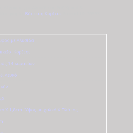
ς Δίχρωμος με Αλυσίδα σε Ροζ Χρυσό &
Κατηγορία:
Βάπτιση Κορίτσι
Product ID:
76353
υρός με Αλυσίδα
αικείο
,
Κορίτσι
σός 14 καρατίων
 & Λευκό
γκόν
 γρ
cm X 1,8cm
,
Ύψος με χαλκά Χ Πλάτος
cm
γρ