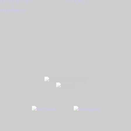
α κοσμημάτων
Gift Card
ση ρολογιού