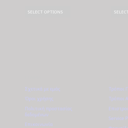
price
τρέχουσα
was:
τιμή
SELECT OPTIONS
SELEC
€700.00.
είναι:
€595.00.
ΕΤΑΙΡΊΑ
ΕΞΥΠΗΡ
Σχετικά με εμάς
Τρόποι 
Όροι χρήσης
Τρόποι 
Πολιτική προστασίας
Επιστροφ
δεδομένων
Service 
Επικοινωνία