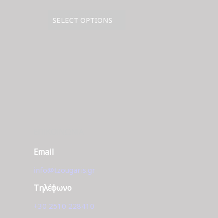
α
price
τρέχουσα
was:
τιμή
SELECT OPTIONS
€410.00.
είναι:
€350.00.
ΕΠΙΚΟΙΝΩΝΊΑ
Email
info@tzougaris.gr
Τηλέφωνο
+30 2510 228410