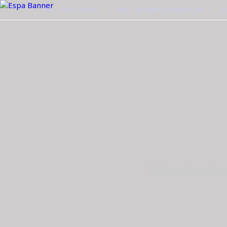
ΤΗΛ. 2510-228410
MAIL : INFO@TZOUGARIS.GR
Ο
Σταυρός Δίχ