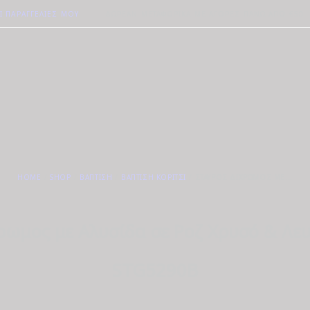
Ι ΠΑΡΑΓΓΕΛΊΕΣ ΜΟΥ
ΔΩΡΕΆΝ ΜΕΤΑΦΟΡΙΚΆ ΜΕ ΑΓΟΡΈΣ ΠΆΝΩ ΑΠΟ €50
HOME
SHOP
ΒΆΠΤΙΣΗ
ΒΆΠΤΙΣΗ ΚΟΡΊΤΣΙ
ΣΤΑΥΡΌΣ ΔΊΧΡΩΜΟΣ ΜΕ...
ρωμος με Αλυσίδα σε Ροζ Χρυσό & Λε
STG5290B