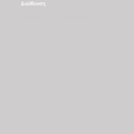
Διεύθυνση
Ομονοίας 42, ΤΚ. 65302 Καβάλα