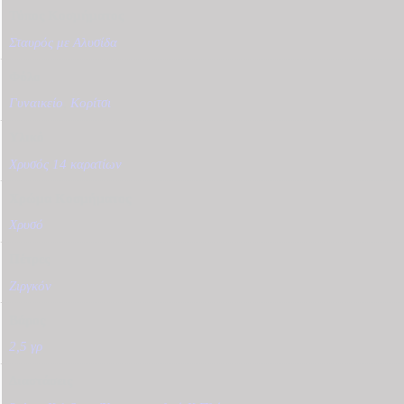
Τύπος Κοσμήματος
Σταυρός με Αλυσίδα
Φύλο
Γυναικείο
,
Κορίτσι
Υλικό
Χρυσός 14 καρατίων
Χρώμα Κοσμήματος
Χρυσό
Πέτρες
Ζιργκόν
Βάρος
2,5 γρ
Διαστάσεις