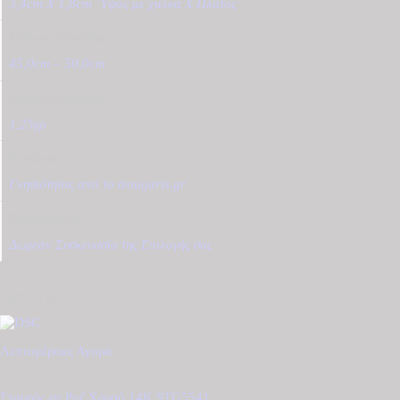
3,4cm X 1,8cm
,
Ύψος με χαλκά Χ Πλάτος
Μήκος Αλυσίδας
45,0cm – 50,0cm
Βάρος Αλυσίδας
1,25γρ
Εγγύηση
Γνησιότητας από το tzougaris.gr
Συσκευασία
Δωρεάν Συσκευασία της Επιλογής σας
Σχετικά προϊόντα
Λεπτομέρειες
Αγορά
Σταυρός σε Ροζ Χρυσό 14Κ STG5541