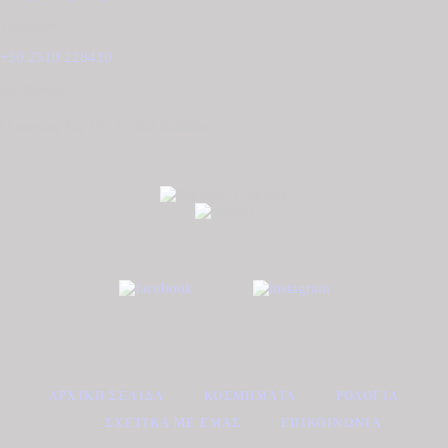
Τηλέφωνο
+30 2510 228410
Διεύθυνση
Ομονοίας 42, ΤΚ. 65302 Καβάλα
ΑΡΧΙΚΉ ΣΕΛΊΔΑ
ΚΟΣΜΉΜΑΤΑ
ΡΟΛΌΓΙΑ
ΣΧΕΤΙΚΆ ΜΕ ΕΜΆΣ
ΕΠΙΚΟΙΝΩΝΊΑ