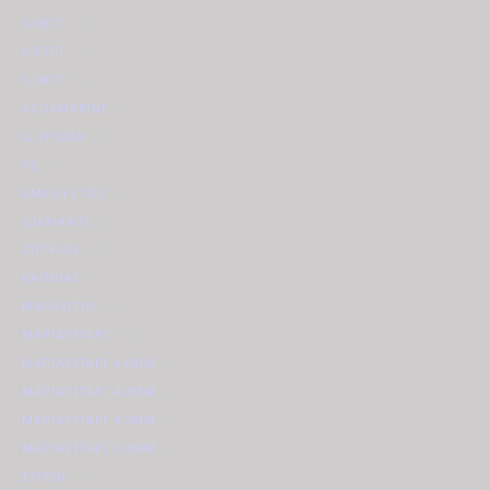
0,06CT
(2)
0,07CT
(1)
0,08CT
(1)
ACUAMARINE
(2)
G ΧΡΏΜΑ
(5)
VS
(7)
ΑΜΈΘΥΣΤΟΣ
(1)
ΔΙΑΜΆΝΤΙ
(7)
ΖΙΡΓΚΌΝ
(229)
ΚΑΠΝΊΑΣ
(1)
ΜΑΛΑΧΊΤΗΣ
(1)
ΜΑΡΓΑΡΙΤΆΡΙ
(22)
ΜΑΡΓΑΡΙΤΆΡΙ 4,0MM
(1)
ΜΑΡΓΑΡΙΤΆΡΙ 4,2MM
(1)
ΜΑΡΓΑΡΙΤΆΡΙ 4,5MM
(1)
ΜΑΡΓΑΡΙΤΆΡΙ 7,0MM
(2)
ΣΙΤΡΊΝ
(2)