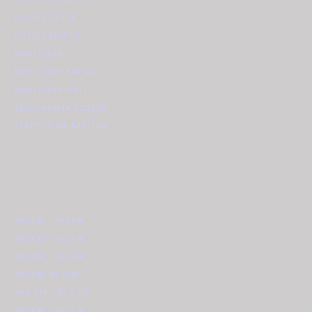
ΚΟΛΙΈ ΡΟΖΈΤΑ
(3)
ΚΟΛΙΈ ΣΤΑΥΡΌΣ
(12)
ΜΕΝΤΑΓΙΌΝ
(4)
ΜΕΝΤΑΓΙΌΝ ΚΑΡΔΙΆ
(7)
ΜΕΝΤΑΓΙΌΝ ΜΆΤΙ
(13)
ΣΚΟΥΛΑΡΊΚΙΑ ΡΟΖΈΤΑ
(3)
ΣΤΑΥΡΌΣ ΜΕ ΑΛΥΣΊΔΑ
(2)
ΜΗΚΟΣ ΑΛΥΣΙΔΑΣ
38,0CM - 40,0CM
(4)
38,0CM - 42,0CM
(5)
38,0CM - 43,0CM
(24)
38,0CM-40,0CM
(2)
40,0 CM - 45,0 CM
(43)
40,0CM - 43,0CM
(8)