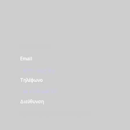
ΕΠΙΚΟΙΝΩΝΊΑ
Email
info@tzougaris.gr
Τηλέφωνο
+30 2510 228410
Διεύθυνση
Ομονοίας 42, ΤΚ. 65302 Καβάλα