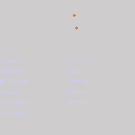
ΈΤΗΣΗ
ΚΑΤΆΛΟΓΟΣ
Πληρωμής
Κοσμήματα
Αποστολής
Γάμος
ές - Αλλαγές
Βάπτιση
Ρολογιών
Ρολόγια
α κοσμημάτων
Gift Card
ση ρολογιού