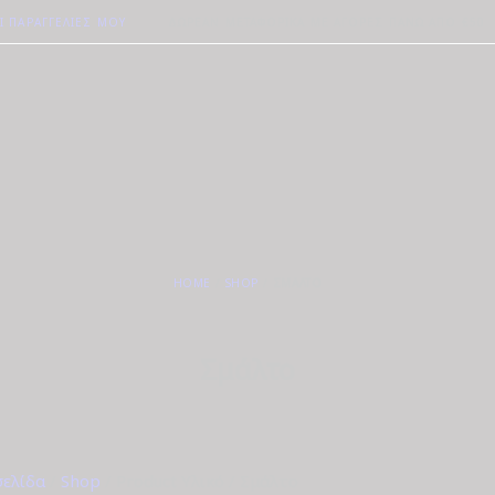
Ι ΠΑΡΑΓΓΕΛΊΕΣ ΜΟΥ
ΔΩΡΕΆΝ ΜΕΤΑΦΟΡΙΚΆ ΜΕ ΑΓΟΡΈΣ ΠΆΝΩ ΑΠΟ €50
HOME
SHOP
ΣΜΆΛΤΟ
Σμάλτο
σελίδα
/
Shop
/ Product Υλικό / Σμάλτο