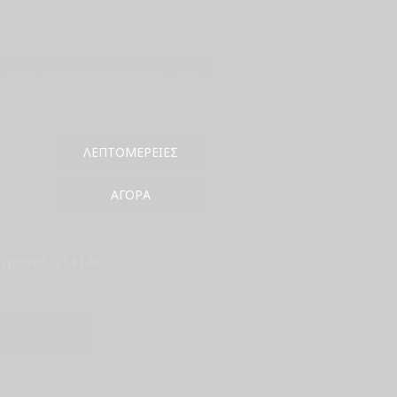
η του μοναδικού αποτελέσματος
ΛΕΠΤΟΜΈΡΕΙΕΣ
ΑΓΟΡΆ
ρεμαστό GT4148