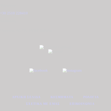
Τηλέφωνο
+30 2510 228410
Διεύθυνση
Ομονοίας 42, ΤΚ. 65302 Καβάλα
ΑΡΧΙΚΉ ΣΕΛΊΔΑ
ΚΟΣΜΉΜΑΤΑ
ΡΟΛΌΓΙΑ
ΣΧΕΤΙΚΆ ΜΕ ΕΜΆΣ
ΕΠΙΚΟΙΝΩΝΊΑ