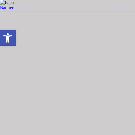
ΤΗΛ. 2510-228410
MAIL : INFO@TZOUGARIS.GR
ΟΙ ΠΑΡΑΓΓΕΛΊΕΣ 
Ανοίξτε τη γραμμή εργαλείων